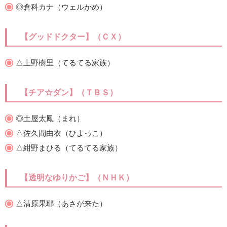
◎倉科カナ（ウェルかめ）
【グッドドクター】（ＣＸ）
△上野樹里（てるてる家族）
【チア☆ダン】（ＴＢＳ）
◎土屋太鳳（まれ）
△佐久間由衣（ひよっこ）
△紺野まひる（てるてる家族）
【透明なゆりかご】（ＮＨＫ）
△清原果耶（あさが来た）