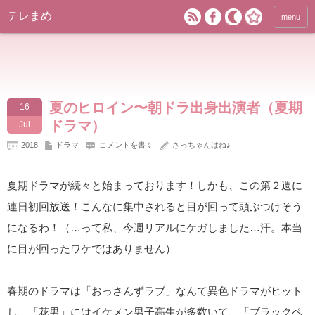
テレまめ
menu
夏のヒロイン〜朝ドラ出身出演者（夏期
16
ドラマ）
Jul
2018
ドラマ
コメントを書く
さっちゃんはね♪
夏期ドラマが続々と始まっております！しかも、この第２週に
連日初回放送！こんなに集中されると目が回って頭ぶつけそう
になるわ！（…って私、今週リアルにケガしました…汗。本当
に目が回ったワケではありません）
春期のドラマは「おっさんずラブ」なんて異色ドラマがヒット
し、「花男」にはイケメン男子高生が多数いて、「ブラックペ