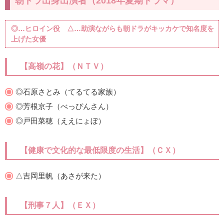
朝ドラ出身出演者（2018年夏期ドラマ）
◎…ヒロイン役 △…助演ながらも朝ドラがキッカケで知名度を
上げた女優
【高嶺の花】（ＮＴＶ）
◎石原さとみ（てるてる家族）
◎芳根京子（べっぴんさん）
◎戸田菜穂（ええにょぼ）
【健康で文化的な最低限度の生活】（ＣＸ）
△吉岡里帆（あさが来た）
【刑事７人】（ＥＸ）