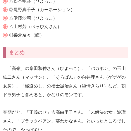
△松本穂香（ひよっこ）
◎尾野真千子（カーネーション）
△伊藤沙莉（ひよっこ）
△土村芳（べっぴんさん）
◎榮倉奈々（瞳）
まとめ
「高嶺」の峯田和伸さん（ひよっこ）、「バカボン」の玉山
鉄二さん（マッサン）、「そろばん」の向井理さん（ゲゲゲの
女房）、「極道めし」の福士誠治さん（純情きらり）など、朝
ドラ男子も含めると、かなりのモンです。
春期だと、「正義のセ」吉高由里子さん、「未解決の女」波瑠
さん、「ブラックペアン」葵わかなさん、といったところでし
たので、やっぱ多い…。