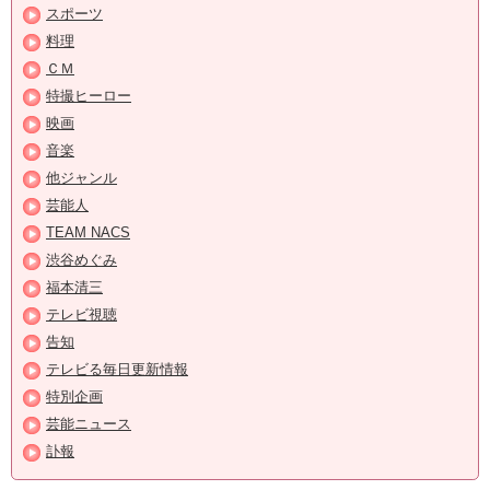
スポーツ
料理
ＣＭ
特撮ヒーロー
映画
音楽
他ジャンル
芸能人
TEAM NACS
渋谷めぐみ
福本清三
テレビ視聴
告知
テレビる毎日更新情報
特別企画
芸能ニュース
訃報