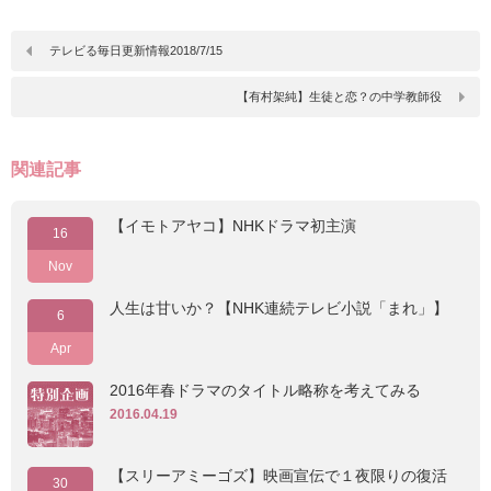
テレビる毎日更新情報2018/7/15
【有村架純】生徒と恋？の中学教師役
関連記事
【イモトアヤコ】NHKドラマ初主演
16
Nov
人生は甘いか？【NHK連続テレビ小説「まれ」】
6
Apr
2016年春ドラマのタイトル略称を考えてみる
2016.04.19
【スリーアミーゴズ】映画宣伝で１夜限りの復活
30