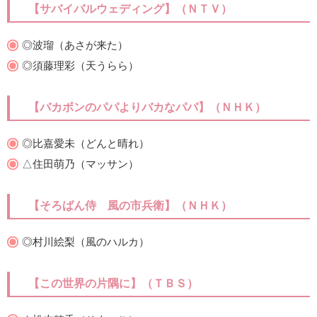
【サバイバルウェディング】（ＮＴＶ）
◎波瑠（あさが来た）
◎須藤理彩（天うらら）
【バカボンのパパよりバカなパパ】（ＮＨＫ）
◎比嘉愛未（どんと晴れ）
△住田萌乃（マッサン）
【そろばん侍 風の市兵衛】（ＮＨＫ）
◎村川絵梨（風のハルカ）
【この世界の片隅に】（ＴＢＳ）