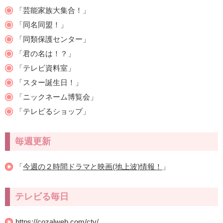
「芸能家族大集合！」
「同名同盟！」
「同類保護センター」
「君の名は！？」
「テレビ資料室」
「スター誕生日！」
「ニックネーム博覧会」
「テレビるショップ」
毎週更新
「
今週の２時間ドラマと映画(地上波)情報！
」
テレビる毎日
https://cozalweb.com/ctv/