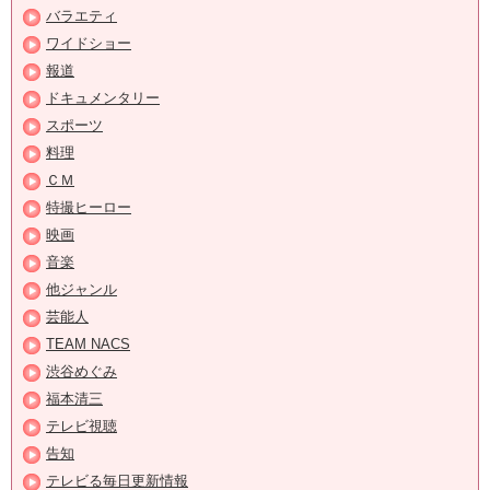
バラエティ
ワイドショー
報道
ドキュメンタリー
スポーツ
料理
ＣＭ
特撮ヒーロー
映画
音楽
他ジャンル
芸能人
TEAM NACS
渋谷めぐみ
福本清三
テレビ視聴
告知
テレビる毎日更新情報