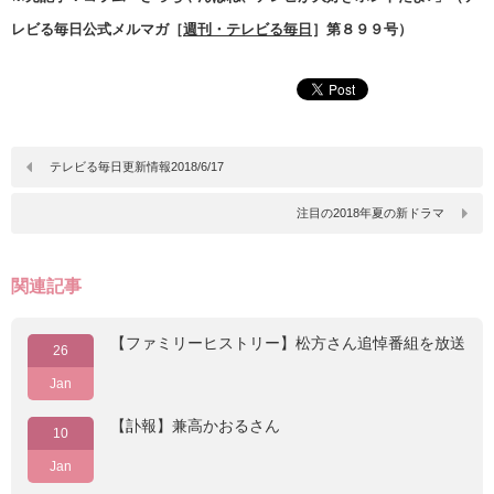
レビる毎日公式メルマガ［
週刊・テレビる毎日
］第８９９号）
テレビる毎日更新情報2018/6/17
注目の2018年夏の新ドラマ
関連記事
【ファミリーヒストリー】松方さん追悼番組を放送
26
Jan
【訃報】兼高かおるさん
10
Jan