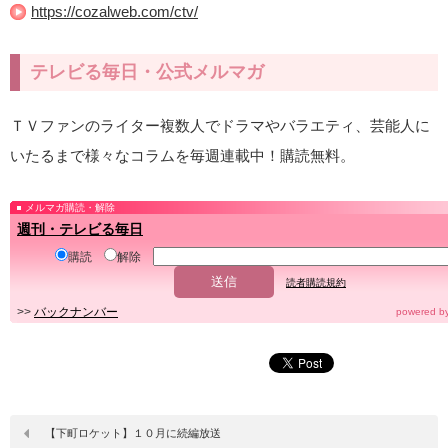
https://cozalweb.com/ctv/
テレビる毎日・公式メルマガ
ＴＶファンのライター複数人でドラマやバラエティ、芸能人に
いたるまで様々なコラムを毎週連載中！購読無料。
メルマガ購読・解除
週刊・テレビる毎日
購読
解除
読者購読規約
>>
バックナンバー
powered b
【下町ロケット】１０月に続編放送