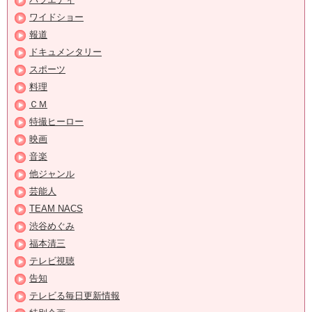
ワイドショー
報道
ドキュメンタリー
スポーツ
料理
ＣＭ
特撮ヒーロー
映画
音楽
他ジャンル
芸能人
TEAM NACS
渋谷めぐみ
福本清三
テレビ視聴
告知
テレビる毎日更新情報