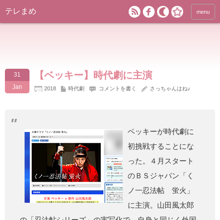
テレまめ
menu
【ベッキー】時代劇に主演
31
Jan
2018
時代劇
コメントを書く
さっちゃんはね♪
ベッキーが時代劇に
初挑戦することにな
った。４月スタート
のＢＳジャパン「く
ノ一忍法帖 蛍火」
に主演。山田風太郎
の「忍法帖シリーズ」の実写化で、自身と同じく外国