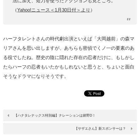
法に加え、短刀を使ったアクションも見どころ。
（
Yahoo!ニュース＜1月30日付＞より
）
ハーフタレントさんの時代劇出演といえば「大岡越前」の森マ
リアさんを思い出しますが、あちらも密偵でくノ一の要素のあ
る役でしたね。歴史の陰に隠れた存在の忍者だけに、もしかし
たらハーフの忍者もいたかもしれないと思うと、ちょいと面白
そうなドラマになりそうです。
【ハナタレナックス特別編】ナレーションは嬉野D！
【サザエさん】新スポンサーは？