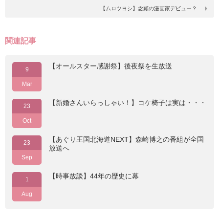
【ムロツヨシ】念願の漫画家デビュー？
関連記事
【オールスター感謝祭】後夜祭を生放送
9
Mar
【新婚さんいらっしゃい！】コケ椅子は実は・・・
23
Oct
【あぐり王国北海道NEXT】森崎博之の番組が全国
23
放送へ
Sep
【時事放談】44年の歴史に幕
1
Aug