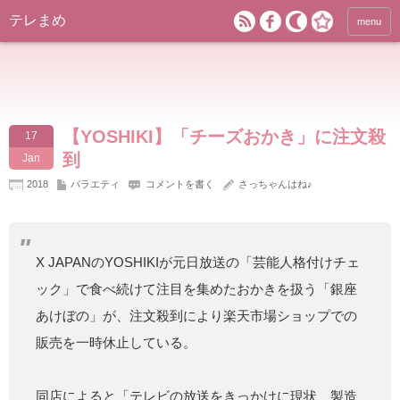
テレまめ
menu
【YOSHIKI】「チーズおかき」に注文殺
17
到
Jan
2018
バラエティ
コメントを書く
さっちゃんはね♪
X JAPANのYOSHIKIが元日放送の「芸能人格付けチェ
ック」で食べ続けて注目を集めたおかきを扱う「銀座
あけぼの」が、注文殺到により楽天市場ショップでの
販売を一時休止している。
同店によると「テレビの放送をきっかけに現状、製造