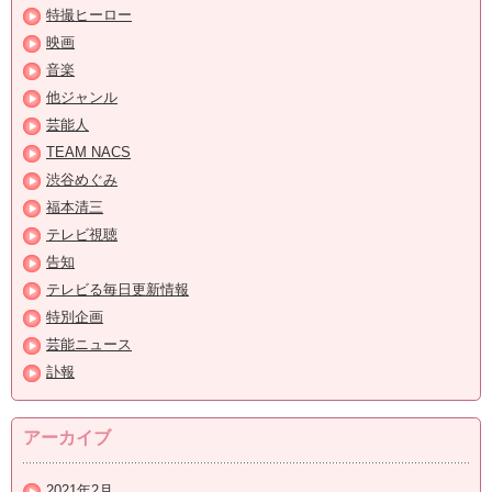
特撮ヒーロー
映画
音楽
他ジャンル
芸能人
TEAM NACS
渋谷めぐみ
福本清三
テレビ視聴
告知
テレビる毎日更新情報
特別企画
芸能ニュース
訃報
アーカイブ
2021年2月