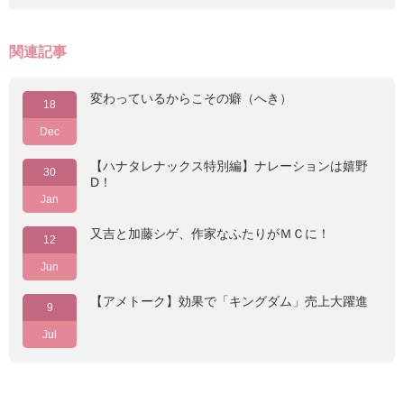
関連記事
変わっているからこその癖（へき）
18
Dec
【ハナタレナックス特別編】ナレーションは嬉野
30
D！
Jan
又吉と加藤シゲ、作家なふたりがＭＣに！
12
Jun
【アメトーク】効果で「キングダム」売上大躍進
9
Jul