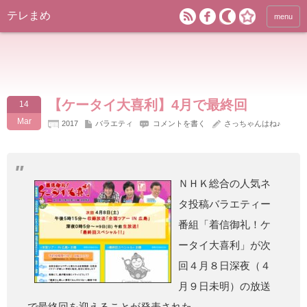
テレまめ
menu
【ケータイ大喜利】4月で最終回
14
Mar
2017
バラエティ
コメントを書く
さっちゃんはね♪
ＮＨＫ総合の人気ネ
タ投稿バラエティー
番組「着信御礼！ケ
ータイ大喜利」が次
回４月８日深夜（４
月９日未明）の放送
で最終回を迎えることが発表された。