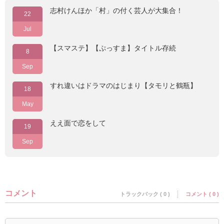
志村けんほか「村」の付く芸人が大集合！
22
Jul
【スマステ】【ぷっすま】タイトル存続
8
Sep
すれ違いはドラマのはじまり【タモリと鶴瓶】
18
May
ええ面で恋をして
19
Sep
コメント
トラックバック ( 0 )
コメント ( 0 )