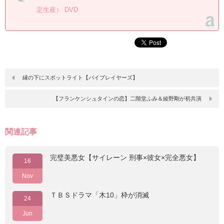
定生産） DVD
縁の下にスポットライト【バイプレイヤーズ】
【フランケンシュタインの恋】二階堂ふみ＆綾野剛が初共演
関連記事
完璧美悪女【サイレーン 刑事×彼女×完全悪女】
16
Nov
ＴＢＳドラマ「木10」枠が消滅
24
Jun