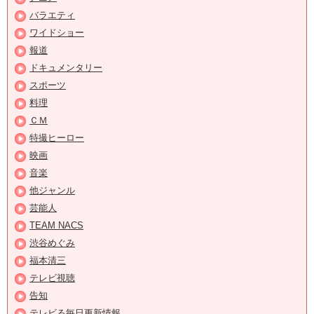
バラエティ
ワイドショー
報道
ドキュメンタリー
スポーツ
料理
ＣＭ
特撮ヒーロー
映画
音楽
他ジャンル
芸能人
TEAM NACS
渋谷めぐみ
福本清三
テレビ視聴
告知
テレビる毎日更新情報