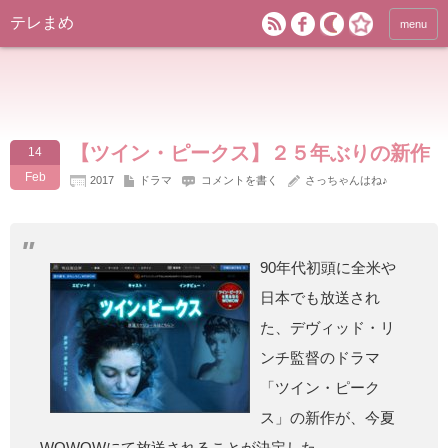
テレまめ
menu
【ツイン・ピークス】２５年ぶりの新作
14
Feb
2017
ドラマ
コメントを書く
さっちゃんはね♪
90年代初頭に全米や
日本でも放送され
た、デヴィッド・リ
ンチ監督のドラマ
「ツイン・ピーク
ス」の新作が、今夏
WOWOWにて放送されることが決定した。