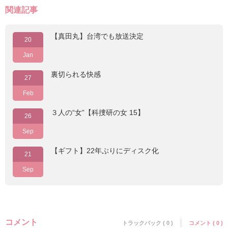
関連記事
【真田丸】台湾でも放送決定
20
Jan
裏切られる快感
27
Feb
３人の“女”【科捜研の女 15】
26
Sep
【ギフト】22年ぶりにディスク化
21
Sep
コメント
トラックバック ( 0 )
コメント ( 0 )