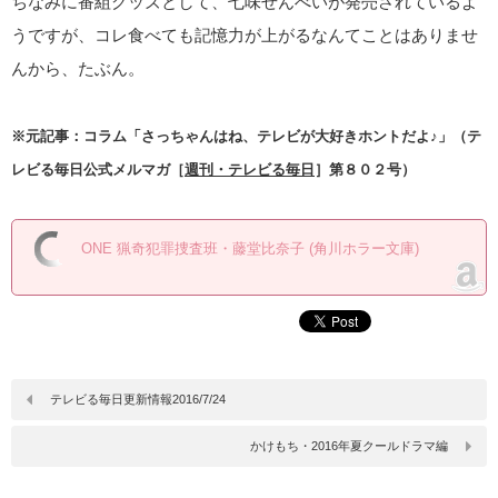
ちなみに番組グッズとして、七味せんべいが発売されているよ
うですが、コレ食べても記憶力が上がるなんてことはありませ
んから、たぶん。
※元記事：コラム「さっちゃんはね、テレビが大好きホントだよ♪」（テ
レビる毎日公式メルマガ［
週刊・テレビる毎日
］第８０２号）
ONE 猟奇犯罪捜査班・藤堂比奈子 (角川ホラー文庫)
テレビる毎日更新情報2016/7/24
かけもち・2016年夏クールドラマ編