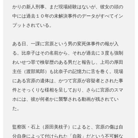
かりの新人刑事。まだ現場経験はないが、彼女の頭の
中には過去１０年の未解決事件のデータがすべてイン
プットされている。
ある日、一課に宮原という男の変死体事件の報が入
る。比奈子はその名前から、それが過去に３度も強制
わいせつ罪で検挙歴のある男だと報告し、上司の厚田
主任（渡部篤郎）も比奈子の記憶力に舌を巻く。現場
にある宮原の遺体は、かつて宮原が容疑者とされた事
件とそっくりな様相を呈しており、さらに宮原のスマ
ホには、彼が何者かに襲撃される動画が残されてい
た。
監察医・石上（原田美枝子）によると、宮原の傷は自
分自身によって付けられた「自殺」だという不可解な