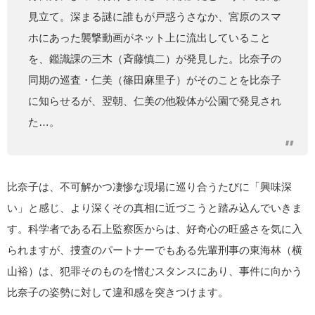
見立て。深まる謎に誰もが戸惑うさなか、宮原のスマ
ホにあった襲撃動画がネット上に流出していること
を、鑑識課の三木（斉藤慎二）が発見した。比奈子の
同期の巡査・仁美（篠田麻里子）がそのことを比奈子
に知らせるが、翌朝、仁美の他殺体が公園で発見され
た…。
比奈子は、不可解かつ凄惨な現場に巡り合うたびに「興味深
い」と感じ、より深くその真相に近づこうと踏み込んでいきま
す。科学者である石上監察医からは、好奇心の旺盛さを気に入
られますが、捜査のパートナーでもある先輩刑事の東海林（横
山裕）は、犯罪そのものを憎むスタンスにあり、事件に向かう
比奈子の姿勢に対して違和感を突きつけます。