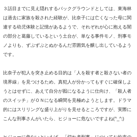
３話目までに見え隠れするバックグラウンドとしては、東海林
は過去に家族を殺された経験が、比奈子には亡くなった母に関
連する幼児体験と記憶があるようで、それぞれが心に抱える闇
の部分と葛藤しているという土台が、単なる事件モノ、刑事モ
ノよりも、ずぶずぶとぬかるんだ雰囲気を醸し出しているよう
です。
比奈子が犯人を突き止める目的は「人を殺す者と殺さない者の
境界線」を見つけるため。真犯人が分かってもすぐに確保しよ
うとはせずに、あえて自分が囮になるように仕向け、「殺人者
のスイッチ」がＯＮになる瞬間を見極めようとします。ドラマ
的にはスリリングな盛り上がりを見せるところですが、実際に
こんな刑事さんがいたら、ヒジョーに危ないですよね(^_^;)
ヒジョーに危ないといえば、「切れ者刑事」についてお約束の