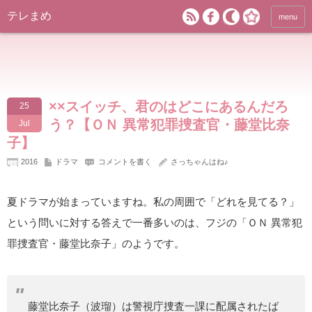
テレまめ
menu
××スイッチ、君のはどこにあるんだろ
25
う？【ＯＮ 異常犯罪捜査官・藤堂比奈
Jul
子】
2016
ドラマ
コメントを書く
さっちゃんはね♪
夏ドラマが始まっていますね。私の周囲で「どれを見てる？」
という問いに対する答えで一番多いのは、フジの「ＯＮ 異常犯
罪捜査官・藤堂比奈子」のようです。
藤堂比奈子（波瑠）は警視庁捜査一課に配属されたば