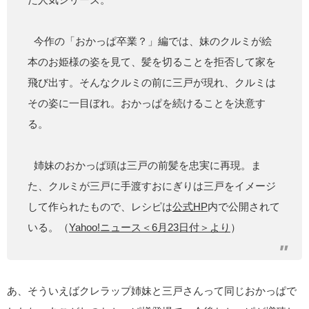
今作の「おかっぱ卒業？」編では、妹のクルミが絵
本のお姫様の姿を見て、髪を切ることを拒否して家を
飛び出す。そんなクルミの前に三戸が現れ、クルミは
その姿に一目ぼれ。おかっぱを続けることを決意す
る。
姉妹のおかっぱ頭は三戸の前髪を忠実に再現。ま
た、クルミが三戸に手渡すおにぎりは三戸をイメージ
して作られたもので、レシピは
公式HP
内で公開されて
いる。（
Yahoo!ニュース＜6月23日付＞より
）
あ、そういえばクレラップ姉妹と三戸さんって同じおかっぱで