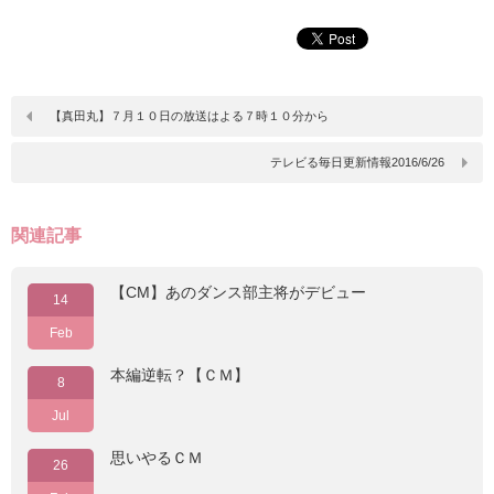
【真田丸】７月１０日の放送はよる７時１０分から
テレビる毎日更新情報2016/6/26
関連記事
【CM】あのダンス部主将がデビュー
14
Feb
本編逆転？【ＣＭ】
8
Jul
思いやるＣＭ
26