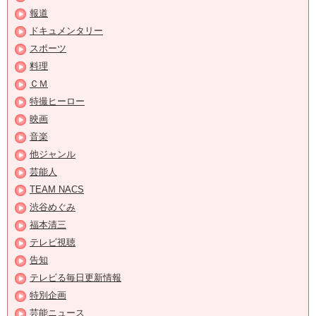
報道
ドキュメンタリー
スポーツ
料理
ＣＭ
特撮ヒーロー
映画
音楽
他ジャンル
芸能人
TEAM NACS
渋谷めぐみ
福本清三
テレビ視聴
告知
テレビる毎日更新情報
特別企画
芸能ニュース