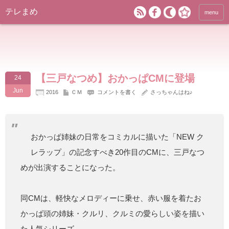
テレまめ
menu
【三戸なつめ】おかっぱCMに登場
24
Jun
2016
ＣＭ
コメントを書く
さっちゃんはね♪
おかっぱ姉妹の日常をコミカルに描いた「NEW ク
レラップ」の記念すべき20作目のCMに、三戸なつ
めが出演することになった。
同CMは、軽快なメロディーに乗せ、赤い服を着たお
かっぱ頭の姉妹・クルリ、クルミの愛らしい姿を描い
た人気シリーズ。