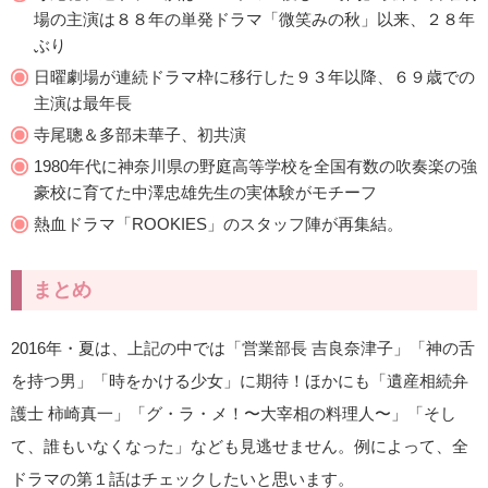
場の主演は８８年の単発ドラマ「微笑みの秋」以来、２８年
ぶり
日曜劇場が連続ドラマ枠に移行した９３年以降、６９歳での
主演は最年長
寺尾聰＆多部未華子、初共演
1980年代に神奈川県の野庭高等学校を全国有数の吹奏楽の強
豪校に育てた中澤忠雄先生の実体験がモチーフ
熱血ドラマ「ROOKIES」のスタッフ陣が再集結。
まとめ
2016年・夏は、上記の中では「営業部長 吉良奈津子」「神の舌
を持つ男」「時をかける少女」に期待！ほかにも「遺産相続弁
護士 柿崎真一」「グ・ラ・メ！〜大宰相の料理人〜」「そし
て、誰もいなくなった」なども見逃せません。例によって、全
ドラマの第１話はチェックしたいと思います。