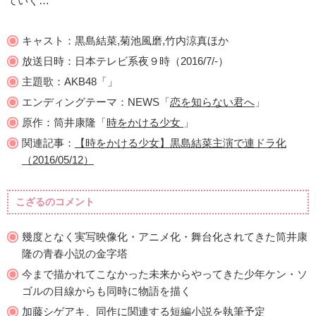
ていく…
キャスト：黒島結菜,菊池風磨,竹内涼真ほか
放送日時：日本テレビ系夜９時（2016/7/-）
主題歌：AKB48「」
エンディングテーマ：NEWS「
恋を知らない君へ
」
原作：筒井康隆「
時をかける少女
」
関連記事：
【時をかける少女】黒島結菜主演で連ドラ化
（2016/05/12）
こざるのコメント
幾度となく実写映像化・アニメ化・舞台化されてきた筒井康
隆の青春小説の金字塔
今まで描かれてこなかった未来からやってきた少年ケン・ソ
ゴルの目線からも同時に物語を描く
加藤シゲアキ、同作に関連する短編小説を執筆予定