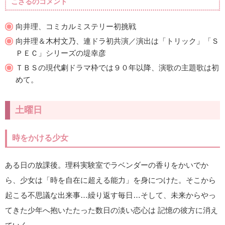
こざるのコメント
向井理、コミカルミステリー初挑戦
向井理＆木村文乃、連ドラ初共演／演出は「トリック」「Ｓ
ＰＥＣ」シリーズの堤幸彦
ＴＢＳの現代劇ドラマ枠では９０年以降、演歌の主題歌は初
めて。
土曜日
時をかける少女
ある日の放課後。理科実験室でラベンダーの香りをかいでか
ら、少女は「時を自在に超える能力」を身につけた。そこから
起こる不思議な出来事…繰り返す毎日…そして、未来からやっ
てきた少年へ抱いたたった数日の淡い恋心は 記憶の彼方に消え