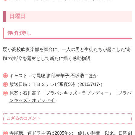
日曜日
仰げば尊し
弱小高校吹奏楽部を舞台に、一人の男と生徒たちが起こした“奇
跡の実話”を題材として新たに描く感動物語
キャスト：寺尾聰,多部未華子,石坂浩二ほか
放送日時：ＴＢＳテレビ系夜9時（2016/7/17-）
原案：石川高子「
ブラバンキッズ・ラプソディー
」「
ブラバ
ンキッズ・オデッセイ
」
こざるのコメント
寺尾聰、連ドラ主演は2005年の「優しい時間」以来。日曜劇