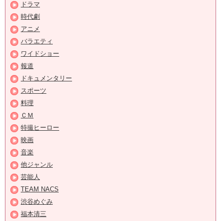
ドラマ
時代劇
アニメ
バラエティ
ワイドショー
報道
ドキュメンタリー
スポーツ
料理
ＣＭ
特撮ヒーロー
映画
音楽
他ジャンル
芸能人
TEAM NACS
渋谷めぐみ
福本清三