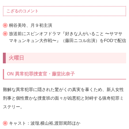
こざるのコメント
桐谷美玲、月９初主演
放送前にスピンオフドラマ『好きな人がいること 〜サマサ
マキュンキュン大作戦〜』（藤田ニコル出演）をFODで配信
火曜日
ON 異常犯罪捜査官・藤堂比奈子
難解な異常犯罪に隠された驚がくの真実を暴くため、新人女性
刑事と個性豊かな捜査班の面々が凶悪犯と対峙する猟奇犯罪ミ
ステリー。
キャスト：波瑠,横山裕,渡部篤郎ほか