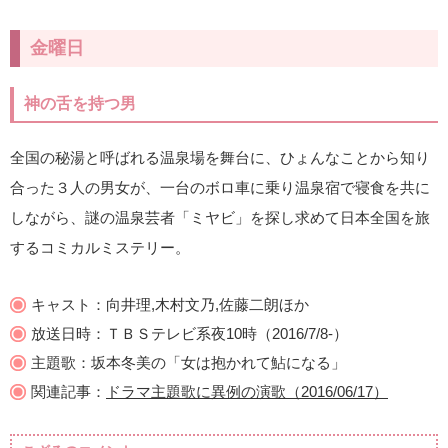
金曜日
神の舌を持つ男
全国の秘湯と呼ばれる温泉場を舞台に、ひょんなことから知り
合った３人の男女が、一台のボロ車に乗り温泉宿で寝食を共に
しながら、謎の温泉芸者「ミヤビ」を探し求めて日本全国を旅
するコミカルミステリー。
キャスト：向井理,木村文乃,佐藤二朗ほか
放送日時：ＴＢＳテレビ系夜10時（2016/7/8-）
主題歌：坂本冬美の「女は抱かれて鮎になる」
関連記事：
ドラマ主題歌に異例の演歌（2016/06/17）