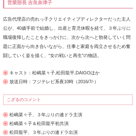
営業部長 吉良奈津子
広告代理店の売れっ子クリエイティブディレクターだった主人
公が、40歳手前で結婚し、出産と育児休暇を経て、３年ぶりに
職場復帰したことをきっかけに、次から次へと勃発していく問
題に正面から向き合いながら、仕事と家庭を両立させるため奮
闘していく姿を描く、“女の戦いと再生”の物語。
キャスト：松嶋菜々子,松田龍平,DAIGOほか
放送日時：フジテレビ系夜10時（2016/7/-）
こざるのコメント
松嶋菜々子、３年ぶりの連ドラ主演
松嶋菜々子＆松田龍平初共演
松田龍平、３年ぶりの連ドラ出演