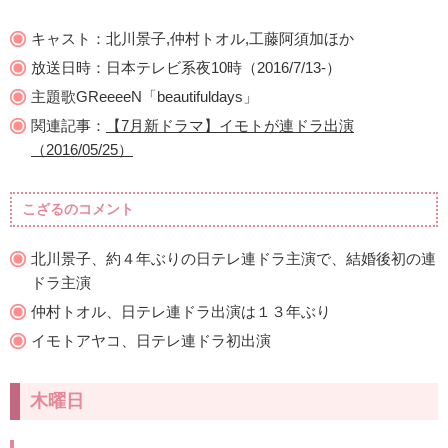
キャスト：北川景子,仲村トオル,工藤阿須加ほか
放送日時：日本テレビ系夜10時（2016/7/13-）
主題歌GReeeeN「beautifuldays」
関連記事：
【7月新ドラマ】イモトが連ドラ出演
（2016/05/25）
こざるのコメント
北川景子、約４年ぶりの日テレ連ドラ主演で、結婚後初の連
ドラ主演
仲村トオル、日テレ連ドラ出演は１３年ぶり
イモトアヤコ、日テレ連ドラ初出演
木曜日