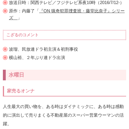
放送日時：関西テレビ／フジテレビ系夜10時（2016/7/12-）
原作：内藤了「
『ON 猟奇犯罪捜査班・藤堂比奈子』シリー
ズ
」
こざるのコメント
波瑠、民放連ドラ初主演＆初刑事役
横山裕、２年ぶり連ドラ出演
水曜日
家売るオンナ
人生最大の買い物を、ある時はダイナミックに、ある時は感動
的に演出して売りまくる不動産屋のスーパー営業ウーマンの活
躍。