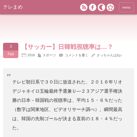
テレまめ
menu
【サッカー】日韓戦視聴率は…？
3
Feb
2016
スポーツ
コメントを書く
さっちゃんはね♪
テレビ朝日系で３０日に放送された、２０１６年リオ
デジャネイロ五輪最終予選兼Ｕ―２３アジア選手権決
勝の日本－韓国戦の視聴率は、平均１５・６％だった
（数字は関東地区、ビデオリサーチ調べ）。瞬間最高
は、韓国の先制ゴールが決まる直前の１８・４％だっ
た。