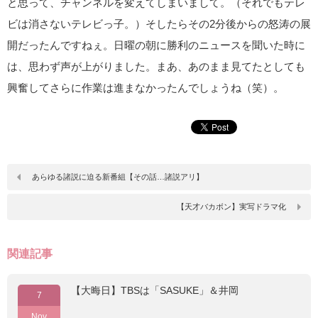
と思って、チャンネルを変えてしまいまして。（それでもテレ
ビは消さないテレビっ子。）そしたらその2分後からの怒涛の展
開だったんですねぇ。日曜の朝に勝利のニュースを聞いた時に
は、思わず声が上がりました。まあ、あのまま見てたとしても
興奮してさらに作業は進まなかったんでしょうね（笑）。
あらゆる諸説に迫る新番組【その話…諸説アリ】
【天才バカボン】実写ドラマ化
関連記事
【大晦日】TBSは「SASUKE」＆井岡
7
Nov