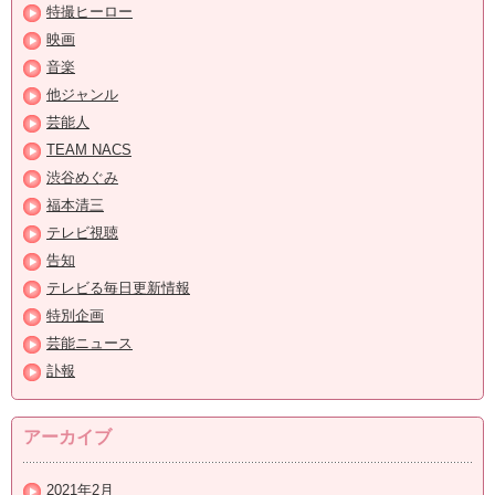
特撮ヒーロー
映画
音楽
他ジャンル
芸能人
TEAM NACS
渋谷めぐみ
福本清三
テレビ視聴
告知
テレビる毎日更新情報
特別企画
芸能ニュース
訃報
アーカイブ
2021年2月