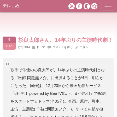
テレまめ
menu
杉良太郎さん、14年ぶりの主演時代劇！
6
Dec
2014
ドラマ
コメントを書く
こざる
歌手で俳優の杉良太郎が、14年ぶりの主演時代劇とな
る『医師 問題無ノ介』に出演することが4日、明らか
になった。同作は、12月20日から動画配信サービス
「dビデオ powered by BeeTV(以下、dビデオ)」で配信
をスタートするドラマ(全95分)。企画、原作、脚本、
主演、主題歌(「俺は問題無ノ介」)、すべてを杉が担
当する。（
※Ｙａｈｏｏ！ニュース＜12月5日付＞よ