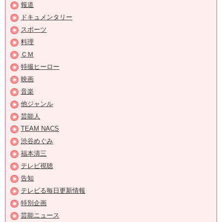
報道
ドキュメンタリー
スポーツ
料理
ＣＭ
特撮ヒーロー
映画
音楽
他ジャンル
芸能人
TEAM NACS
渋谷めぐみ
福本清三
テレビ視聴
告知
テレビる毎日更新情報
特別企画
芸能ニュース