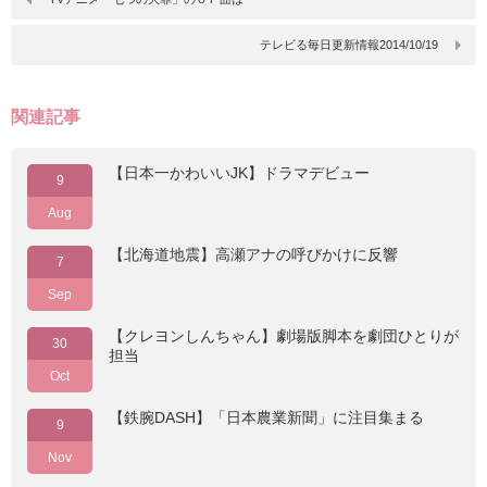
テレビる毎日更新情報2014/10/19
関連記事
【日本一かわいいJK】ドラマデビュー
9
Aug
【北海道地震】高瀬アナの呼びかけに反響
7
Sep
【クレヨンしんちゃん】劇場版脚本を劇団ひとりが
30
担当
Oct
【鉄腕DASH】「日本農業新聞」に注目集まる
9
Nov