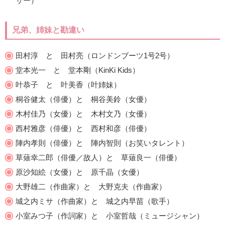
サー）
兄弟、姉妹と勘違い
田村淳 と 田村亮（ロンドンブーツ1号2号）
堂本光一 と 堂本剛（KinKi Kids）
叶恭子 と 叶美香（叶姉妹）
桐谷健太（俳優）と 桐谷美鈴（女優）
木村佳乃（女優）と 木村文乃（女優）
西村雅彦（俳優）と 西村和彦（俳優）
陣内孝則（俳優）と 陣内智則（お笑いタレント）
草薙幸二郎（俳優／故人）と 草薙良一（俳優）
原沙知絵（女優）と 原千晶（女優）
大野雄二（作曲家）と 大野克夫（作曲家）
城之内ミサ（作曲家）と 城之内早苗（歌手）
小室みつ子（作詞家）と 小室哲哉（ミュージシャン）