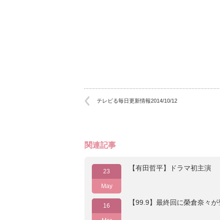
テレビる毎日更新情報2014/10/12
関連記事
【有田哲平】ドラマ初主演
23
May
【99.9】最終回に榮倉奈々
16