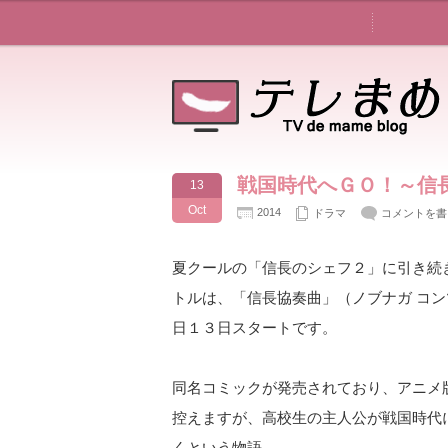
戦国時代へＧＯ！～信
13
Oct
2014
ドラマ
コメントを書
夏クールの「信長のシェフ２」に引き続
トルは、「信長協奏曲」（ノブナガ コ
日１３日スタートです。
同名コミックが発売されており、アニメ
控えますが、高校生の主人公が戦国時代
くという物語。