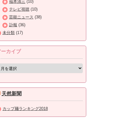
福本清三
(10)
テレビ視聴
(10)
芸能ニュース
(38)
訃報
(36)
未分類
(17)
アーカイブ
天然新聞
カップ麺ランキング2018