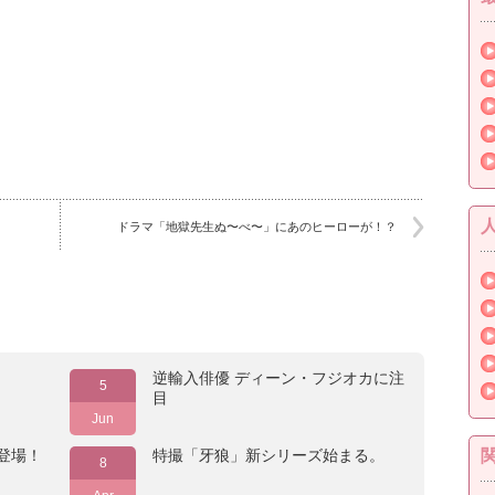
ドラマ「地獄先生ぬ〜べ〜」にあのヒーローが！？
逆輸入俳優 ディーン・フジオカに注
5
目
Jun
が登場！
特撮「牙狼」新シリーズ始まる。
8