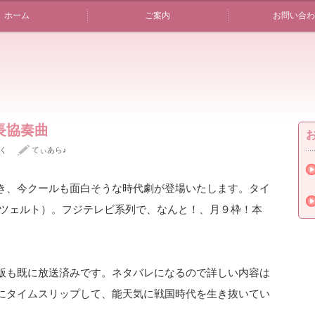
ホーム
ご案内
お問い合わ
長協奏曲
く
てぃあら♪
き、今クールも面白そうな時代劇が登場いたします。
タイ
ンツェルト）。フジテレビ系列で、なんと！、月９枠！本
版も既に放送済みです。ネタバレになるので詳しい内容は
にタイムスリップして、能天気に戦国時代を生き抜いてい