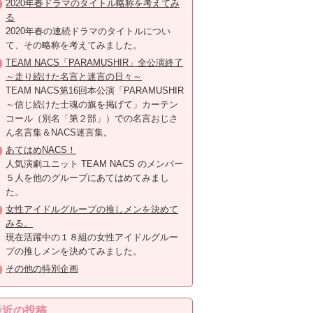
2020年春ドラマのタイトル略称を考えてみ
る
2020年春の連続ドラマのタイトルについ
て、その略称を考えてみました。
TEAM NACS「PARAMUSHIR」全公演終了
～走り続けた名言と迷言の日々～
TEAM NACS第16回本公演「PARAMUSHIR
～信じ続けた士魂の旗を掲げて」カーテン
コール（別名「第２部」）での名言おじさ
ん名言集＆NACS迷言集。
あてはめNACS！
人気演劇ユニット TEAM NACS のメンバー
５人を他のグループにあてはめてみまし
た。
女性アイドルグループの推しメンを決めて
みる。
現在活躍中の１８組の女性アイドルグルー
プの推しメンを決めてみました。
その他の特別企画
最近の投稿