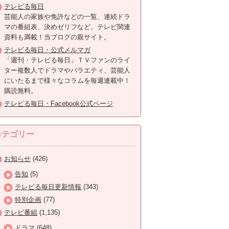
テレビる毎日
芸能人の家族や免許などの一覧、連続ドラ
マの番組表、決めゼリフなど。テレビ関連
資料も満載！当ブログの親サイト。
テレビる毎日・公式メルマガ
「週刊・テレビる毎日」ＴＶファンのライ
ター複数人でドラマやバラエティ、芸能人
にいたるまで様々なコラムを毎週連載中！
購読無料。
テレビる毎日・Facebook公式ページ
カテゴリー
お知らせ
(426)
告知
(5)
テレビる毎日更新情報
(343)
特別企画
(77)
テレビ番組
(1,135)
ドラマ
(648)