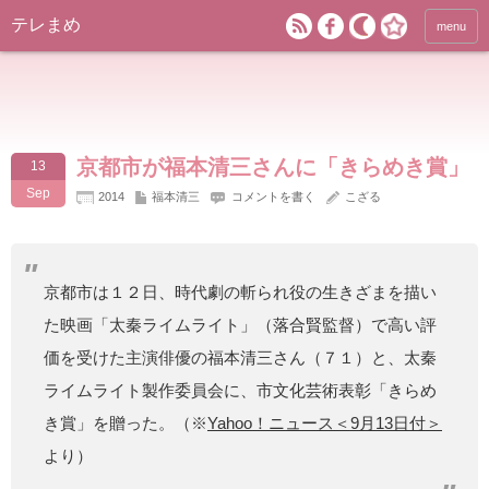
テレまめ
menu
京都市が福本清三さんに「きらめき賞」
13
Sep
2014
福本清三
コメントを書く
こざる
京都市は１２日、時代劇の斬られ役の生きざまを描い
た映画「太秦ライムライト」（落合賢監督）で高い評
価を受けた主演俳優の福本清三さん（７１）と、太秦
ライムライト製作委員会に、市文化芸術表彰「きらめ
き賞」を贈った。（※
Yahoo！ニュース＜9月13日付＞
より）