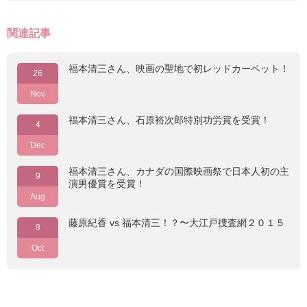
関連記事
福本清三さん、映画の聖地で初レッドカーペット！
26
Nov
福本清三さん、石原裕次郎特別功労賞を受賞！
4
Dec
福本清三さん、カナダの国際映画祭で日本人初の主
9
演男優賞を受賞！
Aug
藤原紀香 vs 福本清三！？〜大江戸捜査網２０１５
9
Oct