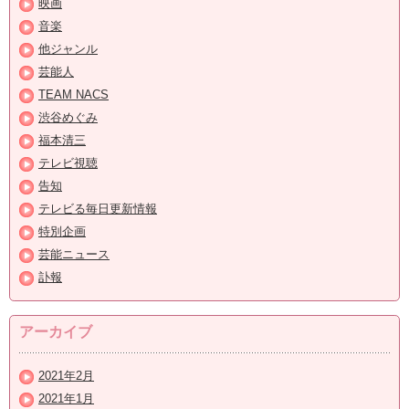
映画
音楽
他ジャンル
芸能人
TEAM NACS
渋谷めぐみ
福本清三
テレビ視聴
告知
テレビる毎日更新情報
特別企画
芸能ニュース
訃報
アーカイブ
2021年2月
2021年1月