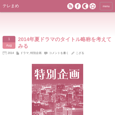
テレまめ
menu
2014年夏ドラマのタイトル略称を考えて
1
みる
Aug
2014
ドラマ
,
特別企画
コメントを書く
こざる