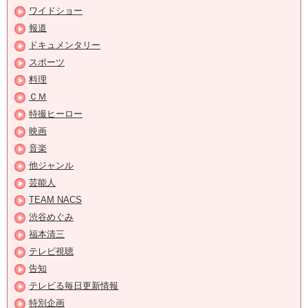
ワイドショー
報道
ドキュメンタリー
スポーツ
料理
ＣＭ
特撮ヒーロー
映画
音楽
他ジャンル
芸能人
TEAM NACS
渋谷めぐみ
福本清三
テレビ視聴
告知
テレビる毎日更新情報
特別企画