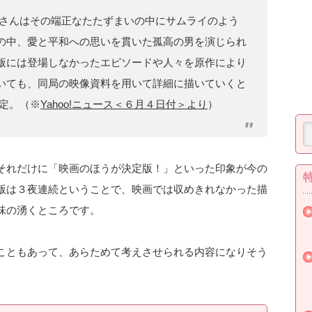
さんはその端正なたたずまいの中にサムライのよう
の中、愛と平和への思いを貫いた孤高の男を演じられ
版には登場しなかったエピソードや人々を原作により
いても、同局の映像資料を用いて詳細に描いていくと
予定。（※
Yahoo!ニュース＜６月４日付＞より
）
それだけに「映画のほうが決定版！」といった印象が今の
版は３夜連続ということで、映画では収めきれなかった描
味の湧くところです。
こともあって、あらためて考えさせられる内容になりそう