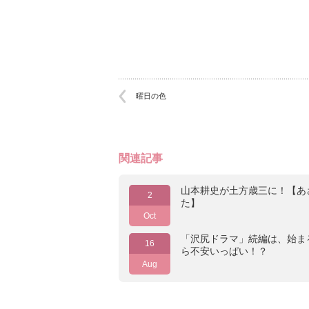
曜日の色
関連記事
山本耕史が土方歳三に！【あ
2
た】
Oct
「沢尻ドラマ」続編は、始ま
16
ら不安いっぱい！？
Aug