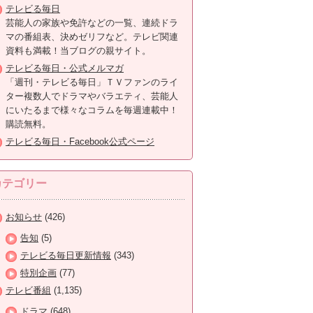
テレビる毎日
芸能人の家族や免許などの一覧、連続ドラ
マの番組表、決めゼリフなど。テレビ関連
資料も満載！当ブログの親サイト。
テレビる毎日・公式メルマガ
「週刊・テレビる毎日」ＴＶファンのライ
ター複数人でドラマやバラエティ、芸能人
にいたるまで様々なコラムを毎週連載中！
購読無料。
テレビる毎日・Facebook公式ページ
カテゴリー
お知らせ
(426)
告知
(5)
テレビる毎日更新情報
(343)
特別企画
(77)
テレビ番組
(1,135)
ドラマ
(648)