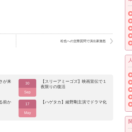
松也への交際質問で演出家激怒
さが来
【スリーアミーゴズ】映画宣伝で１
30
夜限りの復活
Sep
る前か
【ハゲタカ】綾野剛主演でドラマ化
17
May