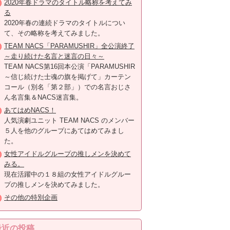
2020年春ドラマのタイトル略称を考えてみ
る
2020年春の連続ドラマのタイトルについ
て、その略称を考えてみました。
TEAM NACS「PARAMUSHIR」全公演終了
～走り続けた名言と迷言の日々～
TEAM NACS第16回本公演「PARAMUSHIR
～信じ続けた士魂の旗を掲げて」カーテン
コール（別名「第２部」）での名言おじさ
ん名言集＆NACS迷言集。
あてはめNACS！
人気演劇ユニット TEAM NACS のメンバー
５人を他のグループにあてはめてみまし
た。
女性アイドルグループの推しメンを決めて
みる。
現在活躍中の１８組の女性アイドルグルー
プの推しメンを決めてみました。
その他の特別企画
最近の投稿