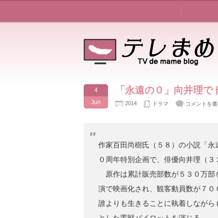
「永遠の０」向井理で
4
Jun
2014
ドラマ
コメントを書
作家百田尚樹氏（５８）の小説「永
０周年特別企画で、俳優向井理（３
原作は累計販売部数が５３０万部
演で映画化され、観客動員数が７０
誰よりも生きることに執着しながら
とした零戦パイロットを演じる。