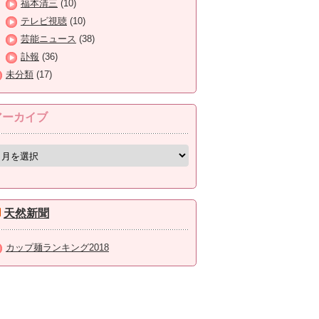
福本清三
(10)
テレビ視聴
(10)
芸能ニュース
(38)
訃報
(36)
未分類
(17)
アーカイブ
天然新聞
カップ麺ランキング2018