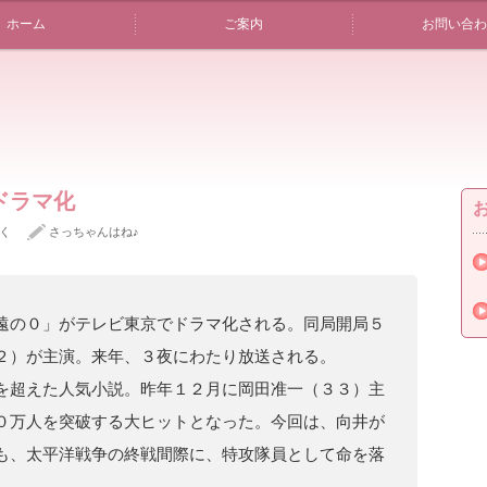
ホーム
ご案内
お問い合わ
ドラマ化
く
さっちゃんはね♪
遠の０」がテレビ東京でドラマ化される。同局開局５
２）が主演。来年、３夜にわたり放送される。
を超えた人気小説。昨年１２月に岡田准一（３３）主
０万人を突破する大ヒットとなった。今回は、向井が
も、太平洋戦争の終戦間際に、特攻隊員として命を落