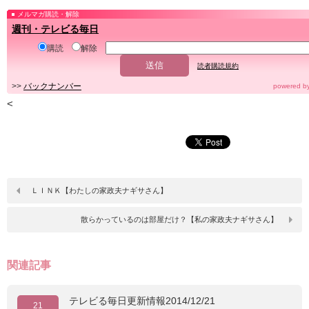
メルマガ購読・解除
週刊・テレビる毎日
購読
解除
読者購読規約
>>
バックナンバー
powered b
<
ＬＩＮＫ【わたしの家政夫ナギサさん】
散らかっているのは部屋だけ？【私の家政夫ナギサさん】
関連記事
テレビる毎日更新情報2014/12/21
21