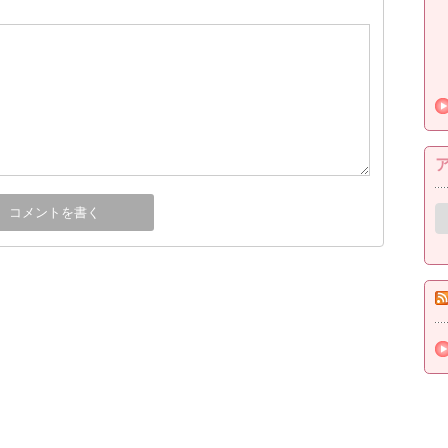
ア
ー
カ
イ
ブ