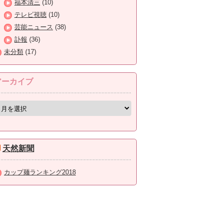
福本清三
(10)
テレビ視聴
(10)
芸能ニュース
(38)
訃報
(36)
未分類
(17)
アーカイブ
天然新聞
カップ麺ランキング2018