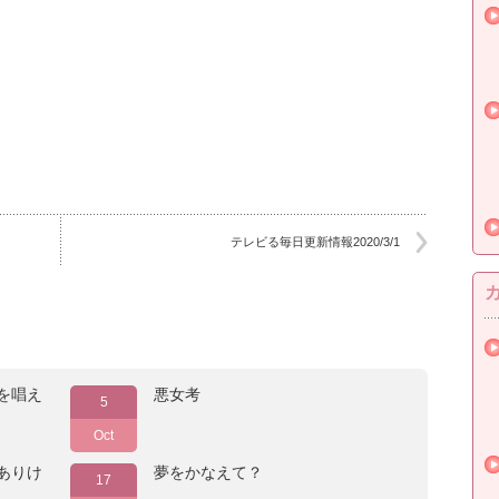
テレビる毎日更新情報2020/3/1
を唱え
悪女考
5
Oct
ありけ
夢をかなえて？
17