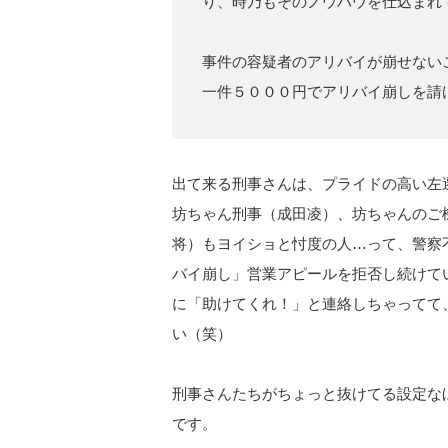
り、時乃もそのノウハウを仕込まれ
事件の容疑者のアリバイが崩せない
一件５０００円でアリバイ崩しを請
出て来る刑事さんは、プライドの高い左
坊ちゃん刑事（成田凌）、坊ちゃんのご
将）もヨイショと忖度の人…って、警察
バイ崩し」営業アピールを拒否し続けて
に「助けてくれ！」と連絡しちゃってて
い（笑）
刑事さんたちがちょっと抜けてる設定な
です。