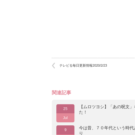
テレビる毎日更新情報2020/2/23
関連記事
【ムロツヨシ】「あの呪文」
25
た！
Jul
今は昔、７０年代という時代
9
り