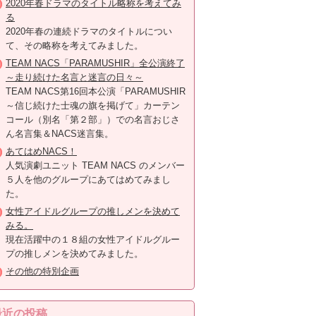
2020年春ドラマのタイトル略称を考えてみ
る
2020年春の連続ドラマのタイトルについ
て、その略称を考えてみました。
TEAM NACS「PARAMUSHIR」全公演終了
～走り続けた名言と迷言の日々～
TEAM NACS第16回本公演「PARAMUSHIR
～信じ続けた士魂の旗を掲げて」カーテン
コール（別名「第２部」）での名言おじさ
ん名言集＆NACS迷言集。
あてはめNACS！
人気演劇ユニット TEAM NACS のメンバー
５人を他のグループにあてはめてみまし
た。
女性アイドルグループの推しメンを決めて
みる。
現在活躍中の１８組の女性アイドルグルー
プの推しメンを決めてみました。
その他の特別企画
最近の投稿