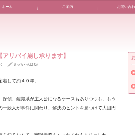
ホーム
ご案内
お問い合わ
【アリバイ崩し承ります】
く
さっちゃんはね♪
定着して約４０年。
、探偵、鑑識系が主人公になるケースもありつつも、もう
の一般人が事件に関わり、解決のヒントを見つけて大団円
要を知るなんて、守秘義務もへったくれもありゃしね