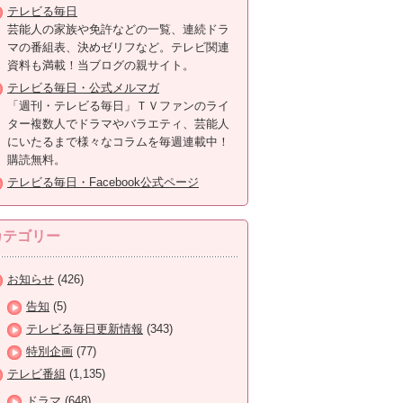
テレビる毎日
芸能人の家族や免許などの一覧、連続ドラ
マの番組表、決めゼリフなど。テレビ関連
資料も満載！当ブログの親サイト。
テレビる毎日・公式メルマガ
「週刊・テレビる毎日」ＴＶファンのライ
ター複数人でドラマやバラエティ、芸能人
にいたるまで様々なコラムを毎週連載中！
購読無料。
テレビる毎日・Facebook公式ページ
カテゴリー
お知らせ
(426)
告知
(5)
テレビる毎日更新情報
(343)
特別企画
(77)
テレビ番組
(1,135)
ドラマ
(648)