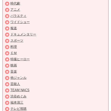
時代劇
アニメ
バラエティ
ワイドショー
報道
ドキュメンタリー
スポーツ
料理
ＣＭ
特撮ヒーロー
映画
音楽
他ジャンル
芸能人
TEAM NACS
渋谷めぐみ
福本清三
テレビ視聴