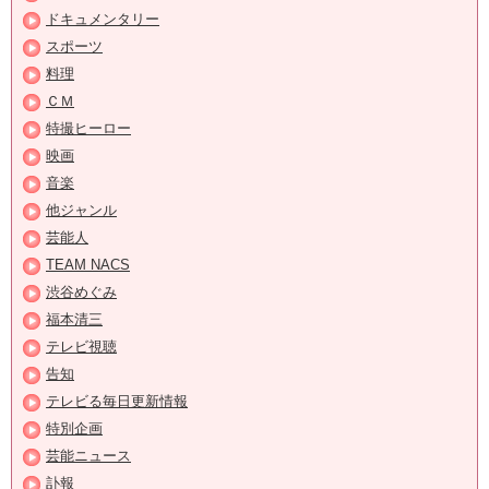
ドキュメンタリー
スポーツ
料理
ＣＭ
特撮ヒーロー
映画
音楽
他ジャンル
芸能人
TEAM NACS
渋谷めぐみ
福本清三
テレビ視聴
告知
テレビる毎日更新情報
特別企画
芸能ニュース
訃報