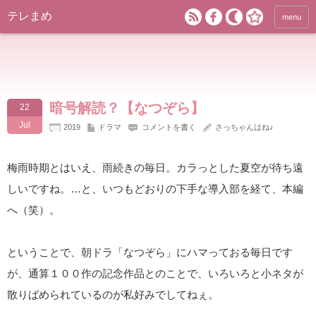
テレまめ
menu
暗号解読？【なつぞら】
22
Jul
2019
ドラマ
コメントを書く
さっちゃんはね♪
梅雨時期とはいえ、雨続きの毎日。カラっとした夏空が待ち遠
しいですね。…と、いつもどおりの下手な導入部を経て、本編
へ（笑）。
ということで、朝ドラ「なつぞら」にハマっておる毎日です
が、通算１００作の記念作品とのことで、いろいろと小ネタが
散りばめられているのが私好みでしてねぇ。