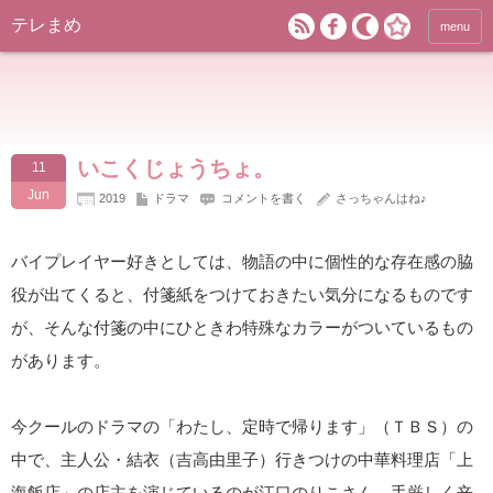
テレまめ
menu
いこくじょうちょ。
11
Jun
2019
ドラマ
コメントを書く
さっちゃんはね♪
バイプレイヤー好きとしては、物語の中に個性的な存在感の脇
役が出てくると、付箋紙をつけておきたい気分になるものです
が、そんな付箋の中にひときわ特殊なカラーがついているもの
があります。
今クールのドラマの「わたし、定時で帰ります」（ＴＢＳ）の
中で、主人公・結衣（吉高由里子）行きつけの中華料理店「上
海飯店」の店主を演じているのが江口のりこさん。手厳しく辛