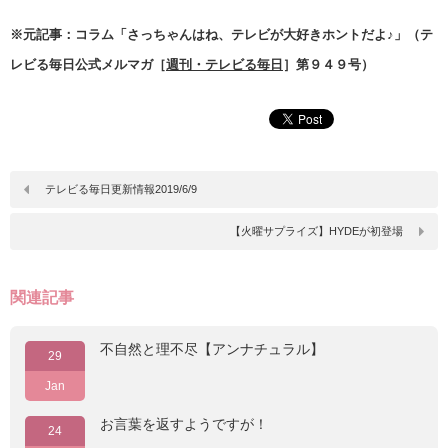
※元記事：コラム「さっちゃんはね、テレビが大好きホントだよ♪」（テ
レビる毎日公式メルマガ［
週刊・テレビる毎日
］第９４９号）
テレビる毎日更新情報2019/6/9
【火曜サプライズ】HYDEが初登場
関連記事
不自然と理不尽【アンナチュラル】
29
Jan
お言葉を返すようですが！
24