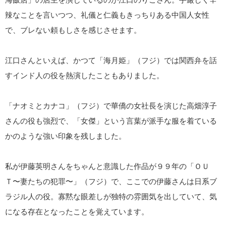
辣なことを言いつつ、礼儀と仁義もきっちりある中国人女性
で、ブレない頼もしさを感じさせます。
江口さんといえば、かつて「海月姫」（フジ）では関西弁を話
すインド人の役を熱演したこともありました。
「ナオミとカナコ」（フジ）で華僑の女社長を演じた高畑淳子
さんの役も強烈で、「女傑」という言葉が派手な服を着ている
かのような強い印象を残しました。
私が伊藤英明さんをちゃんと意識した作品が９９年の「ＯＵ
Ｔ〜妻たちの犯罪〜」（フジ）で、ここでの伊藤さんは日系ブ
ラジル人の役。寡黙な眼差しが独特の雰囲気を出していて、気
になる存在となったことを覚えています。