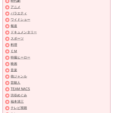
時代劇
アニメ
バラエティ
ワイドショー
報道
ドキュメンタリー
スポーツ
料理
ＣＭ
特撮ヒーロー
映画
音楽
他ジャンル
芸能人
TEAM NACS
渋谷めぐみ
福本清三
テレビ視聴