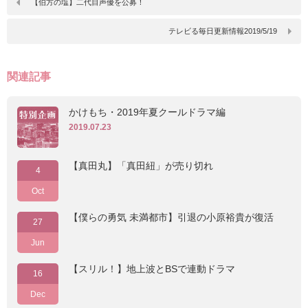
【伯方の塩】二代目声優を公募！
テレビる毎日更新情報2019/5/19
関連記事
かけもち・2019年夏クールドラマ編
2019.07.23
【真田丸】「真田紐」が売り切れ
4
Oct
【僕らの勇気 未満都市】引退の小原裕貴が復活
27
Jun
【スリル！】地上波とBSで連動ドラマ
16
Dec