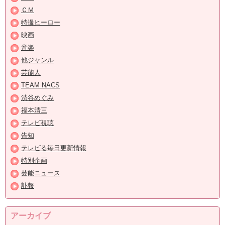
ＣＭ
特撮ヒーロー
映画
音楽
他ジャンル
芸能人
TEAM NACS
渋谷めぐみ
福本清三
テレビ視聴
告知
テレビる毎日更新情報
特別企画
芸能ニュース
訃報
アーカイブ