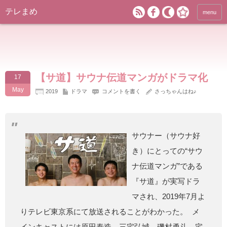
テレまめ
menu
【サ道】サウナ伝道マンガがドラマ化
17
May
2019
ドラマ
コメントを書く
さっちゃんはね♪
サウナー（サウナ好
き）にとっての“サウ
ナ伝道マンガ”である
『サ道』が実写ドラ
マされ、2019年7月よ
りテレビ東京系にて放送されることがわかった。 メ
インキャストには原田泰造、三宅弘城、磯村勇斗、宅