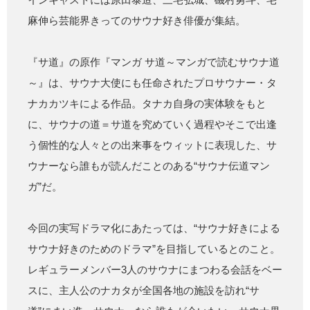
麻伸ら芸能界きってのサウナ好き俳優が集結。
『サ道』の原作『マンガ サ道～マンガで読むサウナ道
～』は、サウナ大使にも任命されたプロサウナー・タ
ナカカツキによる作品。タナカ自身の実体験をもと
に、サウナの道＝サ道を究めていく過程やそこで出逢
う個性的な人々との出来事をウィットに表現した、サ
ウナーなら誰もが読んだことのある“サウナ伝道マン
ガ”だ。
今回の実写ドラマ化にあたっては、“サウナ好きによる
サウナ好きのためのドラマ”を目指しているとのこと。
レギュラーメンバー3人のサウナにまつわる会話をベー
スに、主人公のナカタが全国各地の施設を訪れ“サ