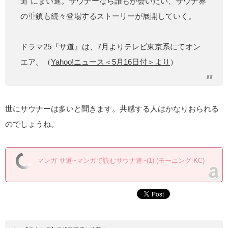
道”にまい進。サウナーなら誰もが会いたい、サウナ界
の重鎮も続々登場するストーリーが展開していく。
ドラマ25『サ道』は、7月よりテレビ東京系にてオン
エア。（
Yahoo!ニュース＜5月16日付＞より
）
世にサウナーは多いと聞きます。共感する人はかなりおられる
のでしょうね。
マンガ サ道~マンガで読むサウナ道~(1) (モーニング KC)