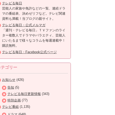
テレビる毎日
芸能人の家族や免許などの一覧、連続ドラ
マの番組表、決めゼリフなど。テレビ関連
資料も満載！当ブログの親サイト。
テレビる毎日・公式メルマガ
「週刊・テレビる毎日」ＴＶファンのライ
ター複数人でドラマやバラエティ、芸能人
にいたるまで様々なコラムを毎週連載中！
購読無料。
テレビる毎日・Facebook公式ページ
カテゴリー
お知らせ
(426)
告知
(5)
テレビる毎日更新情報
(343)
特別企画
(77)
テレビ番組
(1,135)
ドラマ
(648)