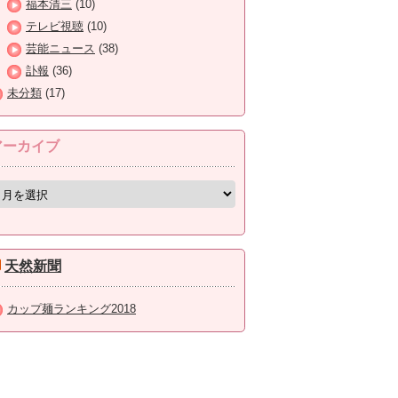
福本清三
(10)
テレビ視聴
(10)
芸能ニュース
(38)
訃報
(36)
未分類
(17)
アーカイブ
天然新聞
カップ麺ランキング2018