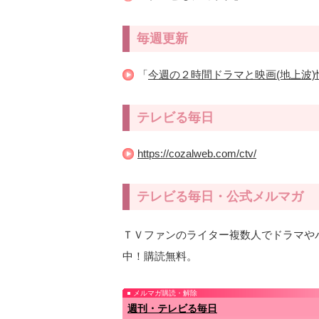
毎週更新
「
今週の２時間ドラマと映画(地上波)
テレビる毎日
https://cozalweb.com/ctv/
テレビる毎日・公式メルマガ
ＴＶファンのライター複数人でドラマや
中！購読無料。
メルマガ購読・解除
週刊・テレビる毎日