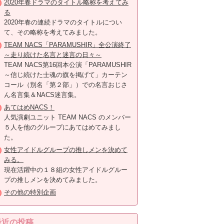
2020年春ドラマのタイトル略称を考えてみ
る
2020年春の連続ドラマのタイトルについ
て、その略称を考えてみました。
TEAM NACS「PARAMUSHIR」全公演終了
～走り続けた名言と迷言の日々～
TEAM NACS第16回本公演「PARAMUSHIR
～信じ続けた士魂の旗を掲げて」カーテン
コール（別名「第２部」）での名言おじさ
ん名言集＆NACS迷言集。
あてはめNACS！
人気演劇ユニット TEAM NACS のメンバー
５人を他のグループにあてはめてみまし
た。
女性アイドルグループの推しメンを決めて
みる。
現在活躍中の１８組の女性アイドルグルー
プの推しメンを決めてみました。
その他の特別企画
最近の投稿