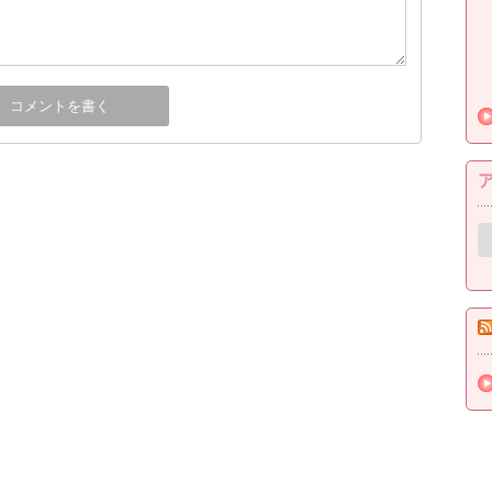
ア
ー
カ
イ
ブ