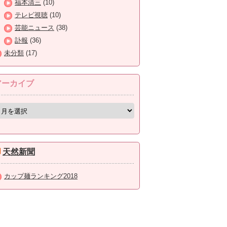
福本清三
(10)
テレビ視聴
(10)
芸能ニュース
(38)
訃報
(36)
未分類
(17)
アーカイブ
天然新聞
カップ麺ランキング2018