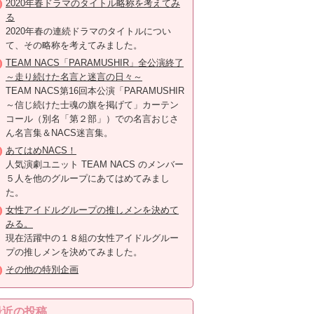
2020年春ドラマのタイトル略称を考えてみ
る
2020年春の連続ドラマのタイトルについ
て、その略称を考えてみました。
TEAM NACS「PARAMUSHIR」全公演終了
～走り続けた名言と迷言の日々～
TEAM NACS第16回本公演「PARAMUSHIR
～信じ続けた士魂の旗を掲げて」カーテン
コール（別名「第２部」）での名言おじさ
ん名言集＆NACS迷言集。
あてはめNACS！
人気演劇ユニット TEAM NACS のメンバー
５人を他のグループにあてはめてみまし
た。
女性アイドルグループの推しメンを決めて
みる。
現在活躍中の１８組の女性アイドルグルー
プの推しメンを決めてみました。
その他の特別企画
最近の投稿