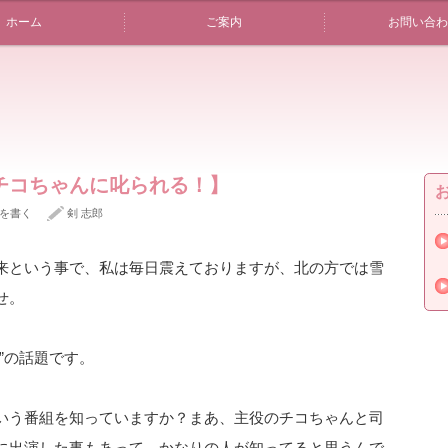
ホーム
ご案内
お問い合わ
チコちゃんに叱られる！】
を書く
剣 志郎
来という事で、私は毎日震えておりますが、北の方では雪
せ。
”の話題です。
いう番組を知っていますか？まあ、主役のチコちゃんと司
に出演した事もあって、かなりの人が知ってると思うんで