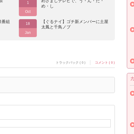
禁
めざましテレビで、う・ん・だ・
1
め・し
Oct
供番組
【ぐるナイ】ゴチ新メンバーに土屋
18
太鳳と千鳥ノブ
Jan
トラックバック ( 0 )
コメント ( 0 )