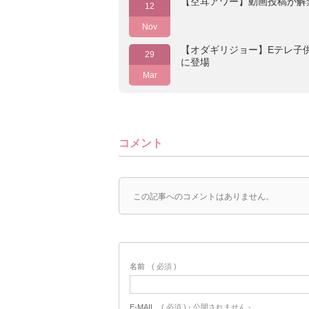
【空耳アワー】動画投稿が解
12
Nov
【オダギリジョー】Eテレ子
29
に登場
Mar
コメント
この記事へのコメントはありません。
名前
( 必須 )
E-MAIL
( 必須 ) - 公開されません -