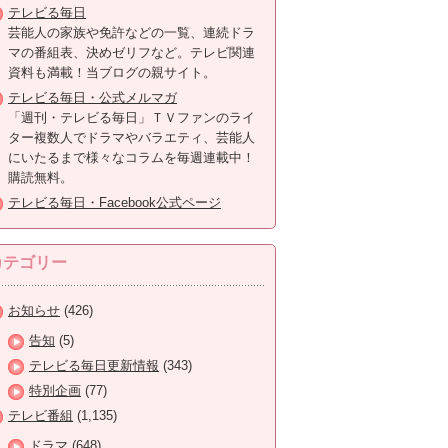
テレビる毎日
芸能人の家族や免許などの一覧、連続ドラ
マの番組表、決めゼリフなど。テレビ関連
資料も満載！当ブログの親サイト。
テレビる毎日・公式メルマガ
「週刊・テレビる毎日」ＴＶファンのライ
ター複数人でドラマやバラエティ、芸能人
にいたるまで様々なコラムを毎週連載中！
購読無料。
テレビる毎日・Facebook公式ページ
カテゴリー
お知らせ
(426)
告知
(5)
テレビる毎日更新情報
(343)
特別企画
(77)
テレビ番組
(1,135)
ドラマ
(648)