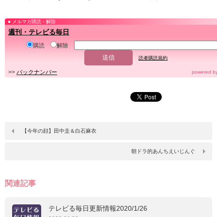
メルマガ購読・解除
週刊・テレビる毎日
購読
解除
読者購読規約
>>
バックナンバー
powered b
【今年の顔】田中圭＆白石麻衣
朝ドラ的あんちえいじんぐ
関連記事
テレビる毎日更新情報2020/1/26