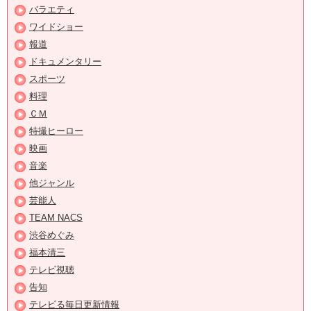
バラエティ
ワイドショー
報道
ドキュメンタリー
スポーツ
料理
ＣＭ
特撮ヒーロー
映画
音楽
他ジャンル
芸能人
TEAM NACS
渋谷めぐみ
福本清三
テレビ視聴
告知
テレビる毎日更新情報