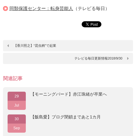
同類保護センター：転身芸能人
（テレビる毎日）
【香川照之】“昆虫柄”で起業
テレビる毎日更新情報2018/9/30
関連記事
【モーニングバード】赤江珠緒が卒業へ
29
Jul
【飯島愛】ブログ閉鎖まであと1カ月
30
Sep