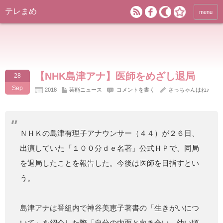
テレまめ
menu
【NHK島津アナ】医師をめざし退局
28
Sep
2018
芸能ニュース
コメントを書く
さっちゃんはね♪
ＮＨＫの島津有理子アナウンサー（４４）が２６日、
出演していた「１００分ｄｅ名著」公式ＨＰで、同局
を退局したことを報告した。今後は医師を目指すとい
う。
島津アナは番組内で神谷美恵子著書の「生きがいにつ
いて」を紹介した際「自分の内面と向き合い、幼い頃