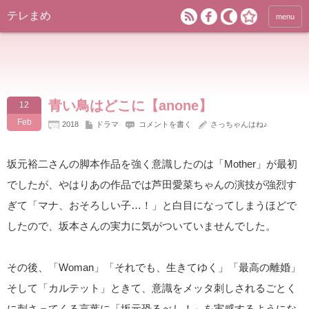
テレまめ
menu
青い鳥はどこに【anone】
12
Feb
2018
ドラマ
コメントを書く
さっちゃんはね♪
坂元裕二さんの脚本作品を強く意識したのは「Mother」が最初
でしたが、やはりあの作品では芦田愛菜ちゃんの演技が強烈す
ぎて「マナ、おそろしい子…！」と白目になってしまうほどで
したので、坂本さんの実力に気がついていませんでした。
その後、「Woman」「それでも、生きてゆく」「最高の離婚」
そして「カルテット」ときて、意識をメッタ刺しされるごとく
に刺さってくる言葉に「坂元恐るべし！」を実感するようにな