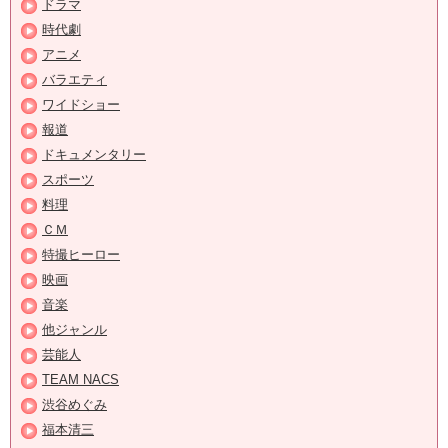
ドラマ
時代劇
アニメ
バラエティ
ワイドショー
報道
ドキュメンタリー
スポーツ
料理
ＣＭ
特撮ヒーロー
映画
音楽
他ジャンル
芸能人
TEAM NACS
渋谷めぐみ
福本清三