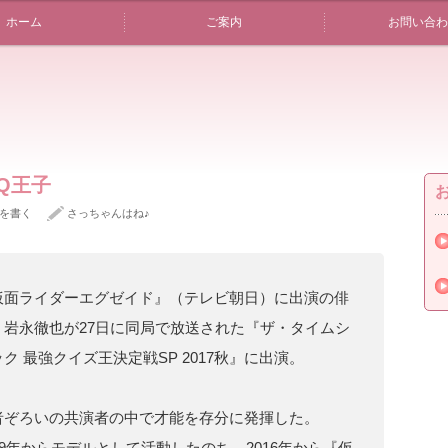
ホーム
ご案内
お問い合わ
Q王子
を書く
さっちゃんはね♪
仮面ライダーエグゼイド』（テレビ朝日）に出演の俳
・岩永徹也が27日に同局で放送された『ザ・タイムシ
ク 最強クイズ王決定戦SP 2017秋』に出演。
者ぞろいの共演者の中で才能を存分に発揮した。
009年からモデルとして活動したのち、2016年から『仮