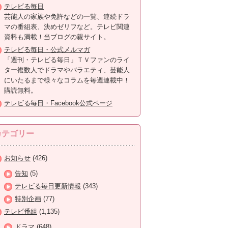
テレビる毎日
芸能人の家族や免許などの一覧、連続ドラ
マの番組表、決めゼリフなど。テレビ関連
資料も満載！当ブログの親サイト。
テレビる毎日・公式メルマガ
「週刊・テレビる毎日」ＴＶファンのライ
ター複数人でドラマやバラエティ、芸能人
にいたるまで様々なコラムを毎週連載中！
購読無料。
テレビる毎日・Facebook公式ページ
カテゴリー
お知らせ
(426)
告知
(5)
テレビる毎日更新情報
(343)
特別企画
(77)
テレビ番組
(1,135)
ドラマ
(648)