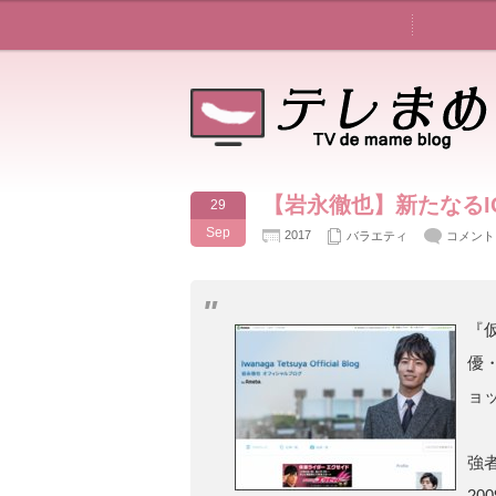
【岩永徹也】新たなるI
29
Sep
2017
バラエティ
コメント
『
優
ョッ
強
2