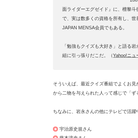
面ライダーエグゼイド』に、檀黎斗
で、実は数多くの資格を所有し、世
JAPAN MENSA会員でもある。
「勉強もクイズも大好き」と語る岩
組に引っ張りだこだ。（
Yahoo!
そういえば、最近クイズ番組でよくお見
から二物を与えられた人って感じで「ずる
ちなみに、岩永さんの他にテレビで活躍
宇治原史規さん
藤本淳史さん