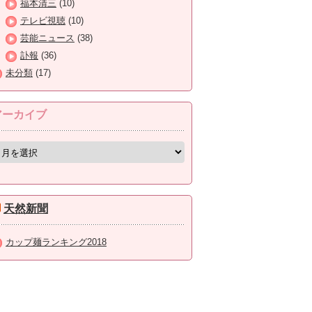
福本清三
(10)
テレビ視聴
(10)
芸能ニュース
(38)
訃報
(36)
未分類
(17)
アーカイブ
天然新聞
カップ麺ランキング2018