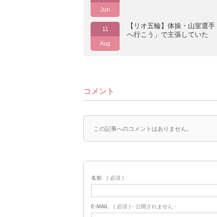
Jun
【リオ五輪】体操・山室選手
11
へ行こう」で主張していた
Aug
コメント
この記事へのコメントはありません。
名前
( 必須 )
E-MAIL
( 必須 ) - 公開されません -