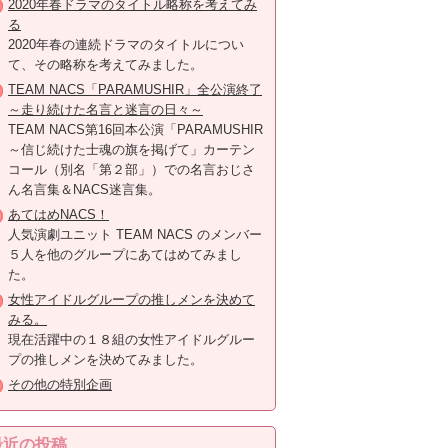
2020年春ドラマのタイトル略称を考えてみ
る
2020年春の連続ドラマのタイトルについ
て、その略称を考えてみました。
TEAM NACS「PARAMUSHIR」全公演終了
～走り続けた名言と迷言の日々～
TEAM NACS第16回本公演「PARAMUSHIR
～信じ続けた士魂の旗を掲げて」カーテン
コール（別名「第２部」）での名言おじさ
ん名言集＆NACS迷言集。
あてはめNACS！
人気演劇ユニット TEAM NACS のメンバー
５人を他のグループにあてはめてみまし
た。
女性アイドルグループの推しメンを決めて
みる。
現在活躍中の１８組の女性アイドルグルー
プの推しメンを決めてみました。
その他の特別企画
最近の投稿