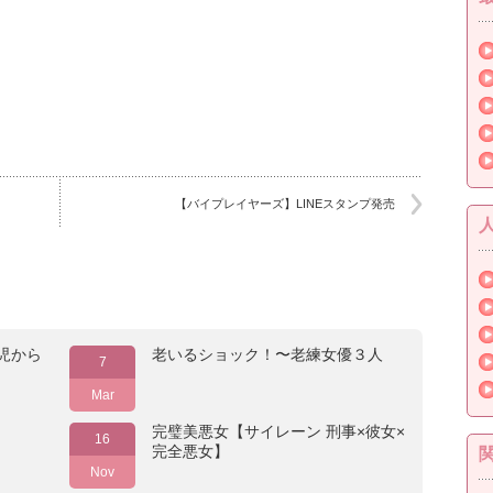
【バイプレイヤーズ】LINEスタンプ発売
児から
老いるショック！〜老練女優３人
7
Mar
完璧美悪女【サイレーン 刑事×彼女×
16
完全悪女】
Nov