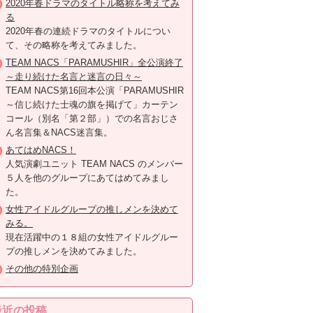
2020年春ドラマのタイトル略称を考えてみ
る
2020年春の連続ドラマのタイトルについ
て、その略称を考えてみました。
TEAM NACS「PARAMUSHIR」全公演終了
～走り続けた名言と迷言の日々～
TEAM NACS第16回本公演「PARAMUSHIR
～信じ続けた士魂の旗を掲げて」カーテン
コール（別名「第２部」）での名言おじさ
ん名言集＆NACS迷言集。
あてはめNACS！
人気演劇ユニット TEAM NACS のメンバー
５人を他のグループにあてはめてみまし
た。
女性アイドルグループの推しメンを決めて
みる。
現在活躍中の１８組の女性アイドルグルー
プの推しメンを決めてみました。
その他の特別企画
最近の投稿