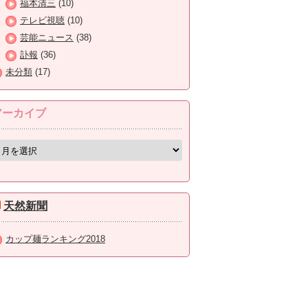
福本清三
(10)
テレビ視聴
(10)
芸能ニュース
(38)
訃報
(36)
未分類
(17)
アーカイブ
天然新聞
カップ麺ランキング2018