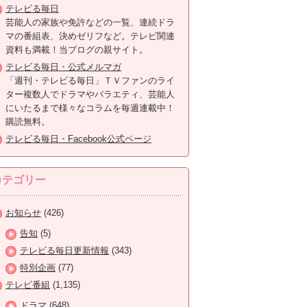
テレビる毎日
芸能人の家族や免許などの一覧、連続ドラ
マの番組表、決めゼリフなど。テレビ関連
資料も満載！当ブログの親サイト。
テレビる毎日・公式メルマガ
「週刊・テレビる毎日」ＴＶファンのライ
ター複数人でドラマやバラエティ、芸能人
にいたるまで様々なコラムを毎週連載中！
購読無料。
テレビる毎日・Facebook公式ページ
カテゴリー
お知らせ
(426)
告知
(5)
テレビる毎日更新情報
(343)
特別企画
(77)
テレビ番組
(1,135)
ドラマ
(648)