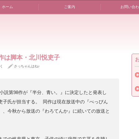
ホーム
ご案内
お問い合わ
期作は脚本・北川悦吏子
く
さっちゃんはね♪
レビ小説第98作が『半分、青い。』に決定したと発表し
吏子氏が担当する。 同作は現在放送中の『べっぴん
』、今秋から放送の『わろてんか』に続いての放送と
までの岐阜県と東京。子供の頃に病気で左耳を失聴し