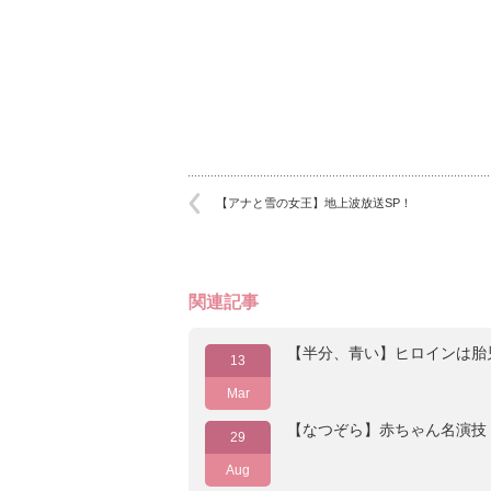
【アナと雪の女王】地上波放送SP！
関連記事
【半分、青い】ヒロインは胎
13
Mar
【なつぞら】赤ちゃん名演技
29
Aug