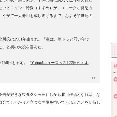
ないヒロイン・鈴愛（すずめ）が、ユニークな発想力
、やがて一大発明を成し遂げるまで、およそ半世紀の
川氏は1961年生まれ。「実は、朝ドラと同い年で
た」と初の大役を喜んだ。
全156回を予定。（
Yahoo!ニュース＜2月22日付＞よ
予告が好きなワタクシｗｗ）しかも北川作品となれば、な
自分でしっかりと立つ女性像を描いてくれることを期待し