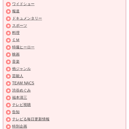
ワイドショー
報道
ドキュメンタリー
スポーツ
料理
ＣＭ
特撮ヒーロー
映画
音楽
他ジャンル
芸能人
TEAM NACS
渋谷めぐみ
福本清三
テレビ視聴
告知
テレビる毎日更新情報
特別企画