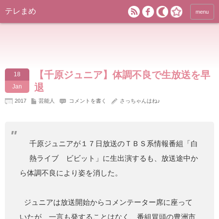
テレまめ
menu
【千原ジュニア】体調不良で生放送を早
18
退
Jan
2017
芸能人
コメントを書く
さっちゃんはね♪
千原ジュニアが１７日放送のＴＢＳ系情報番組「白
熱ライブ ビビット」に生出演するも、放送途中か
ら体調不良により姿を消した。
ジュニアは放送開始からコメンテーター席に座って
いたが、一言も発することはなく、番組冒頭の豊洲市