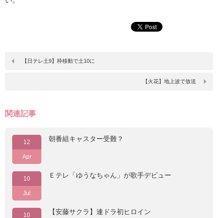
【日テレ土9】枠移動で土10に
【火花】地上波で放送
関連記事
朝番組キャスター受難？
12
Apr
Ｅテレ「ゆうなちゃん」が歌手デビュー
10
Jul
【安藤サクラ】連ドラ初ヒロイン
10