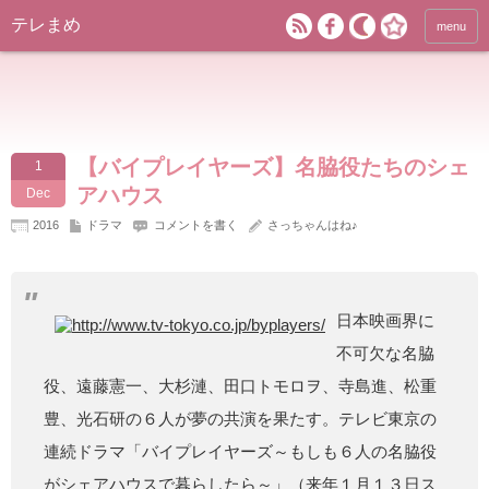
テレまめ
menu
【バイプレイヤーズ】名脇役たちのシェ
1
アハウス
Dec
2016
ドラマ
コメントを書く
さっちゃんはね♪
日本映画界に
不可欠な名脇
役、遠藤憲一、大杉漣、田口トモロヲ、寺島進、松重
豊、光石研の６人が夢の共演を果たす。テレビ東京の
連続ドラマ「バイプレイヤーズ～もしも６人の名脇役
がシェアハウスで暮らしたら～」（来年１月１３日ス