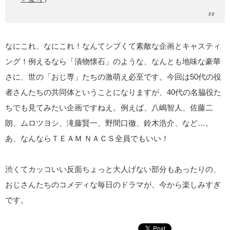
なにこれ、なにこれ！なんてシブくて素敵な企画とキャスティ
ング！例えるなら「漬物懐石」のような、なんとも地味な豪華
さに、世の「おじ専」たちの激萌え必至です。今回は50代の役
者さんたちの共同体ということになりますが、40代の名脇役た
ちでも見てみたい企画ですねえ。例えば、八嶋智人、佐藤二
朗、ムロツヨシ、滝藤賢一、野間口徹、鈴木浩介、など…。
あ、なんならＴＥＡＭ ＮＡＣＳ全員でもいい！
渋くてカッコいい反面ちょっと大人げない部分もあったりの、
おじさんたちのコメディな毎日のドラマが、今から楽しみすぎ
です。