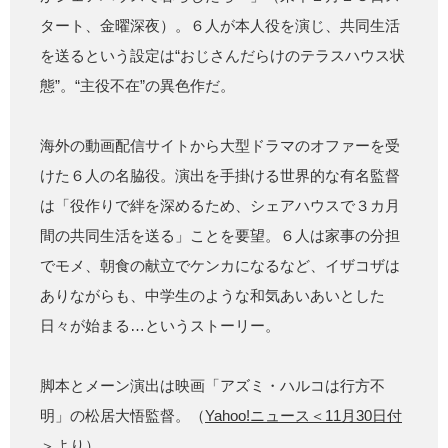
タート、金曜深夜）。６人が本人役を演じ、共同生活
を送るという設定は“おじさんだらけのテラスハウス状
態”。“主役不在”の異色作だ。
海外の動画配信サイトから大型ドラマのオファーを受
けた６人の名脇役。演出を手掛ける世界的な有名監督
は「役作りで絆を深めるため、シェアハウスで３カ月
間の共同生活を送る」ことを要望。６人は家事の分担
でモメ、朝食の献立でケンカになるなど、イザコザは
ありながらも、中学生のような和気あいあいとした
日々が始まる…というストーリー。
脚本とメーン演出は映画「アズミ・ハルコは行方不
明」の松居大悟監督。（
Yahoo!ニュース＜11月30日付
＞より
）