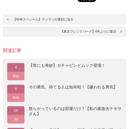
【NHKスペシャル】ディランの素顔に迫る
【東京フレンドパーク】6年ぶりに復活
関連記事
【世にも奇妙】ガチャピンとムック登場！
4
May
その勇気、持てる人は如何程！【嫌われる勇気】
6
Feb
散らかっているのは部屋だけ？【私の家政夫ナギサ
24
さん】
Jul