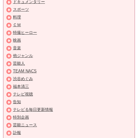
ドキュメンタリー
スポーツ
料理
ＣＭ
特撮ヒーロー
映画
音楽
他ジャンル
芸能人
TEAM NACS
渋谷めぐみ
福本清三
テレビ視聴
告知
テレビる毎日更新情報
特別企画
芸能ニュース
訃報