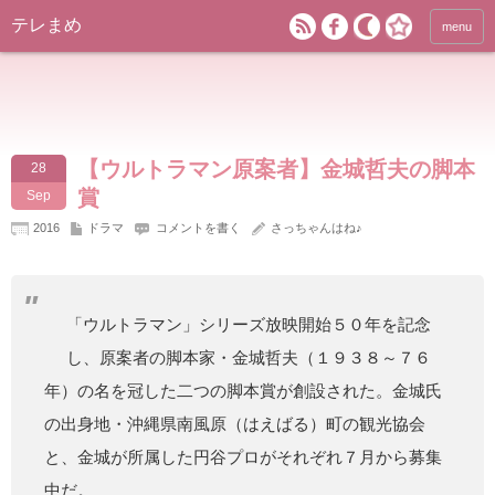
テレまめ
menu
【ウルトラマン原案者】金城哲夫の脚本
28
賞
Sep
2016
ドラマ
コメントを書く
さっちゃんはね♪
「ウルトラマン」シリーズ放映開始５０年を記念
し、原案者の脚本家・金城哲夫（１９３８～７６
年）の名を冠した二つの脚本賞が創設された。金城氏
の出身地・沖縄県南風原（はえばる）町の観光協会
と、金城が所属した円谷プロがそれぞれ７月から募集
中だ。