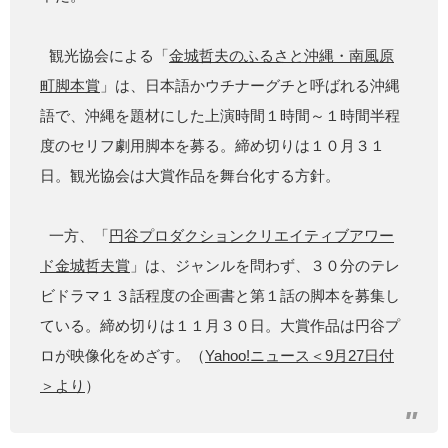
観光協会による「
金城哲夫のふるさと沖縄・南風原
町脚本賞
」は、日本語かウチナーグチと呼ばれる沖縄
語で、沖縄を題材にした上演時間１時間～１時間半程
度のセリフ劇用脚本を募る。締め切りは１０月３１
日。観光協会は大賞作品を舞台化する方針。
一方、「
円谷プロダクションクリエイティブアワー
ド金城哲夫賞
」は、ジャンルを問わず、３０分のテレ
ビドラマ１３話程度の企画書と第１話の脚本を募集し
ている。締め切りは１１月３０日。大賞作品は円谷プ
ロが映像化をめざす。（
Yahoo!ニュース＜9月27日付
＞より
）