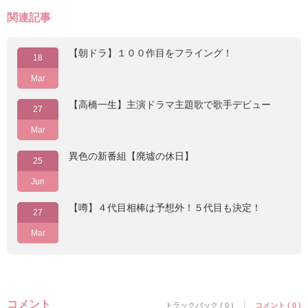
関連記事
【朝ドラ】１００作目をフライング！
18
Mar
【高橋一生】主演ドラマ主題歌で歌手デビュー
27
Mar
異色の新番組【廃墟の休日】
25
Jun
【噂】４代目相棒は予想外！５代目も決定！
27
Mar
コメント
トラックバック ( 0 )
コメント ( 0 )