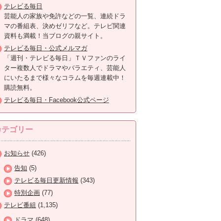
テレビる毎日
芸能人の家族や免許などの一覧、連続ドラ
マの番組表、決めゼリフなど。テレビ関連
資料も満載！当ブログの親サイト。
テレビる毎日・公式メルマガ
「週刊・テレビる毎日」ＴＶファンのライ
ター複数人でドラマやバラエティ、芸能人
にいたるまで様々なコラムを毎週連載中！
購読無料。
テレビる毎日・Facebook公式ページ
カテゴリー
お知らせ
(426)
告知
(5)
テレビる毎日更新情報
(343)
特別企画
(77)
テレビ番組
(1,135)
ドラマ
(648)