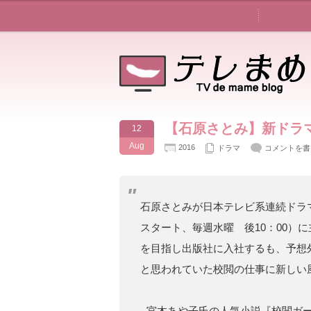
【石原さとみ】新ドラ
12
Aug
2016
ドラマ
コメントを書
石原さとみが日本テレビ系連続ドラマ
スタート、毎週水曜 後10：00）
を目指し出版社に入社するも、予想
と思われていた校閲の仕事に新しい
宮木あや子氏の人気小説『校閲ガー