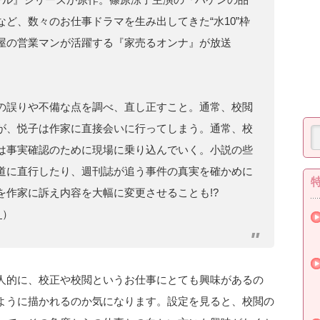
ど、数々のお仕事ドラマを生み出してきた“水10”枠
屋の営業マンが活躍する『家売るオンナ』が放送
の誤りや不備な点を調べ、直し正すこと。通常、校閲
が、悦子は作家に直接会いに行ってしまう。通常、校
は事実確認のために現場に乗り込んでいく。小説の些
道に直行したり、週刊誌が追う事件の真実を確かめに
を作家に訴え内容を大幅に変更させることも!?
り
）
人的に、校正や校閲というお仕事にとても興味があるの
ように描かれるのか気になります。設定を見ると、校閲の