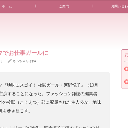
ホーム
ご案内
お問い合わ
マでお仕事ガールに
く
さっちゃんはね♪
『地味にスゴイ！ 校閲ガール・河野悦子』（10月
に主演することになった。ファッション雑誌の編集者
外の校閲（こうえつ）部に配属された主人公が、地味
風を巻き起こす。
ル』シリーズが原作。篠原涼子主演の『ハケンの品