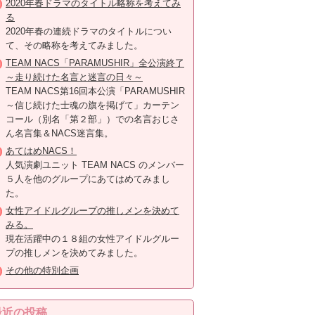
2020年春ドラマのタイトル略称を考えてみ
る
2020年春の連続ドラマのタイトルについ
て、その略称を考えてみました。
TEAM NACS「PARAMUSHIR」全公演終了
～走り続けた名言と迷言の日々～
TEAM NACS第16回本公演「PARAMUSHIR
～信じ続けた士魂の旗を掲げて」カーテン
コール（別名「第２部」）での名言おじさ
ん名言集＆NACS迷言集。
あてはめNACS！
人気演劇ユニット TEAM NACS のメンバー
５人を他のグループにあてはめてみまし
た。
女性アイドルグループの推しメンを決めて
みる。
現在活躍中の１８組の女性アイドルグルー
プの推しメンを決めてみました。
その他の特別企画
最近の投稿