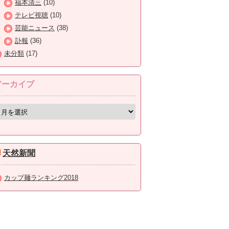
福本清三
(10)
テレビ視聴
(10)
芸能ニュース
(38)
訃報
(36)
未分類
(17)
アーカイブ
天然新聞
カップ麺ランキング2018