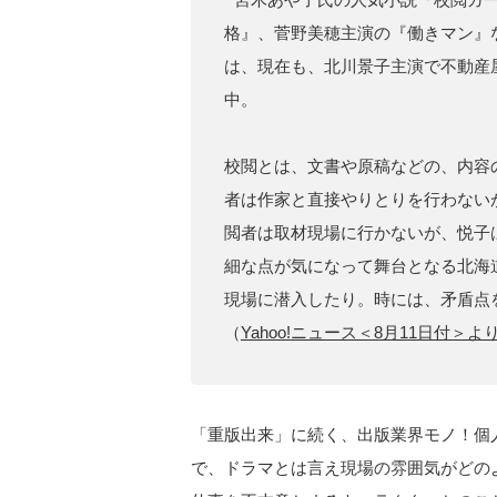
格』、菅野美穂主演の『働きマン』な
は、現在も、北川景子主演で不動産
中。
校閲とは、文書や原稿などの、内容
者は作家と直接やりとりを行わない
閲者は取材現場に行かないが、悦子
細な点が気になって舞台となる北海
現場に潜入したり。時には、矛盾点
（
Yahoo!ニュース＜8月11日付＞よ
「重版出来」に続く、出版業界モノ！個
で、ドラマとは言え現場の雰囲気がどの