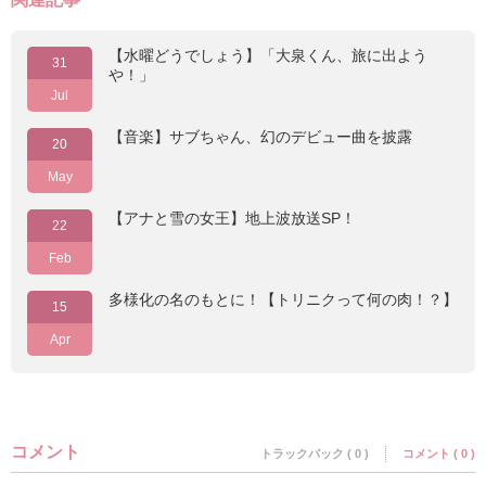
【水曜どうでしょう】「大泉くん、旅に出よう
31
や！」
Jul
【音楽】サブちゃん、幻のデビュー曲を披露
20
May
【アナと雪の女王】地上波放送SP！
22
Feb
多様化の名のもとに！【トリニクって何の肉！？】
15
Apr
コメント
トラックバック ( 0 )
コメント ( 0 )