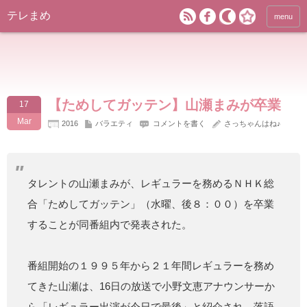
テレまめ
menu
【ためしてガッテン】山瀬まみが卒業
17
Mar
2016
バラエティ
コメントを書く
さっちゃんはね♪
タレントの山瀬まみが、レギュラーを務めるＮＨＫ総
合「ためしてガッテン」（水曜、後８：００）を卒業
することが同番組内で発表された。
番組開始の１９９５年から２１年間レギュラーを務め
てきた山瀬は、16日の放送で小野文恵アナウンサーか
ら「レギュラー出演が今日で最後」と紹介され、落語