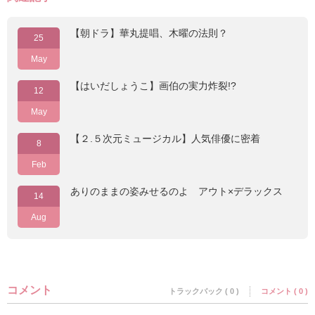
【朝ドラ】華丸提唱、木曜の法則？
25
May
【はいだしょうこ】画伯の実力炸裂!?
12
May
【２.５次元ミュージカル】人気俳優に密着
8
Feb
ありのままの姿みせるのよ アウト×デラックス
14
Aug
コメント
トラックバック ( 0 )
コメント ( 0 )