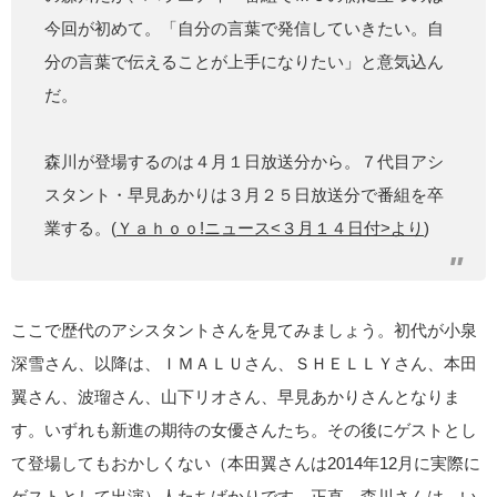
今回が初めて。「自分の言葉で発信していきたい。自
分の言葉で伝えることが上手になりたい」と意気込ん
だ。
森川が登場するのは４月１日放送分から。７代目アシ
スタント・早見あかりは３月２５日放送分で番組を卒
業する。(
Ｙａｈｏｏ!ニュース<３月１４日付>より
)
ここで歴代のアシスタントさんを見てみましょう。初代が小泉
深雪さん、以降は、ＩＭＡＬＵさん、ＳＨＥＬＬＹさん、本田
翼さん、波瑠さん、山下リオさん、早見あかりさんとなりま
す。いずれも新進の期待の女優さんたち。その後にゲストとし
て登場してもおかしくない（本田翼さんは2014年12月に実際に
ゲストとして出演）人たちばかりです。正直、森川さんは、い