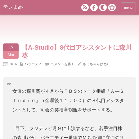
テレまめ
menu
【A-Studio】8代目アシスタントに森川
15
葵
Mar
2016
バラエティ
コメントを書く
さっちゃんはね♪
女優の森川葵が４月からＴＢＳのトーク番組「Ａ―Ｓ
ｔｕｄｉｏ」（金曜後１１：００）の８代目アシスタ
ントとして、司会の笑福亭鶴瓶をサポートする。
目下、フジテレビ月９に出演するなど、若手注目株
の森川だが、バラエティー番組でＭＣの側に立つのは