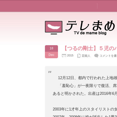
【つるの剛士】５児の
18
Dec
2015
芸能人
コメントを書
12月12日、都内で行われた上
「羞恥心」が一夜限りで復活、席
あると明かされた。出産は2016年6
2003年に1才年上のスタイリストの
2007年、2009年に娘が誕生した1