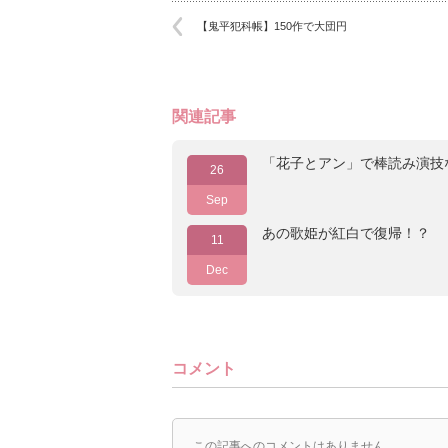
【鬼平犯科帳】150作で大団円
関連記事
「花子とアン」で棒読み演技
26
Sep
あの歌姫が紅白で復帰！？
11
Dec
コメント
この記事へのコメントはありません。