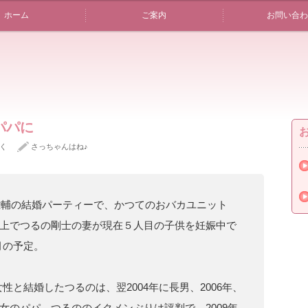
ホーム
ご案内
お問い合わ
パパに
く
さっちゃんはね♪
地雄輔の結婚パーティーで、かつてのおバカユニット
上でつるの剛士の妻が現在５人目の子供を妊娠中で
月の予定。
女性と結婚したつるのは、翌2004年に長男、2006年、
男3女のパパ。つるののイクメンぶりは評判で、2009年