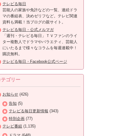
テレビる毎日
芸能人の家族や免許などの一覧、連続ドラ
マの番組表、決めゼリフなど。テレビ関連
資料も満載！当ブログの親サイト。
テレビる毎日・公式メルマガ
「週刊・テレビる毎日」ＴＶファンのライ
ター複数人でドラマやバラエティ、芸能人
にいたるまで様々なコラムを毎週連載中！
購読無料。
テレビる毎日・Facebook公式ページ
カテゴリー
お知らせ
(426)
告知
(5)
テレビる毎日更新情報
(343)
特別企画
(77)
テレビ番組
(1,135)
ドラマ
(648)