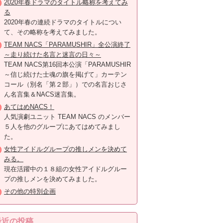
2020年春ドラマのタイトル略称を考えてみ
る
2020年春の連続ドラマのタイトルについ
て、その略称を考えてみました。
TEAM NACS「PARAMUSHIR」全公演終了
～走り続けた名言と迷言の日々～
TEAM NACS第16回本公演「PARAMUSHIR
～信じ続けた士魂の旗を掲げて」カーテン
コール（別名「第２部」）での名言おじさ
ん名言集＆NACS迷言集。
あてはめNACS！
人気演劇ユニット TEAM NACS のメンバー
５人を他のグループにあてはめてみまし
た。
女性アイドルグループの推しメンを決めて
みる。
現在活躍中の１８組の女性アイドルグルー
プの推しメンを決めてみました。
その他の特別企画
最近の投稿