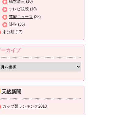
福本清三
(10)
テレビ視聴
(10)
芸能ニュース
(38)
訃報
(36)
未分類
(17)
アーカイブ
天然新聞
カップ麺ランキング2018