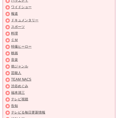
バラエティ
ワイドショー
報道
ドキュメンタリー
スポーツ
料理
ＣＭ
特撮ヒーロー
映画
音楽
他ジャンル
芸能人
TEAM NACS
渋谷めぐみ
福本清三
テレビ視聴
告知
テレビる毎日更新情報