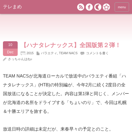
テレまめ
menu
【ハナタレナックス】全国版第２弾！
10
Dec
2015
バラエティ
,
TEAM NACS
コメントを書く
さっちゃんはね♪
TEAM NACSが北海道ローカルで放送中のバラエティ番組「ハ
ナタレナックス」(HTB)の特別編が、今年2月に続く2度目の全
国放送になることが決定した。内容は第1弾と同じく、メンバー
が北海道の名所をドライブする「ちょいのり」で、今回は札幌
＆十勝エリアを旅する。
放送日時の詳細は未定だが、来春早々の予定とのこと。