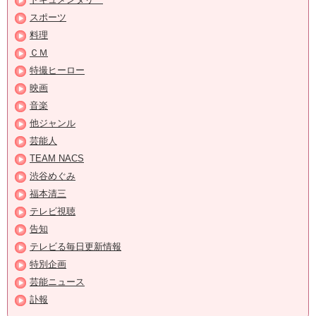
スポーツ
料理
ＣＭ
特撮ヒーロー
映画
音楽
他ジャンル
芸能人
TEAM NACS
渋谷めぐみ
福本清三
テレビ視聴
告知
テレビる毎日更新情報
特別企画
芸能ニュース
訃報