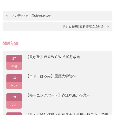
フジ榎並アナ、異例の観光大使
テレビる毎日更新情報2015/8/16
関連記事
【嵐が丘】ＷＯＷＯＷで10月放送
27
Aug
【エド・はるみ】慶應大学院へ
13
Nov
【モーニングバード】赤江珠緒が卒業へ
29
Jul
【リオ五輪】体操・山室選手「学校へ行こう」で主