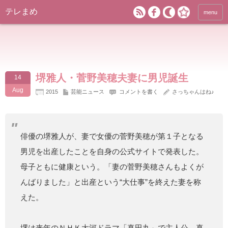
テレまめ
menu
堺雅人・菅野美穂夫妻に男児誕生
14
Aug
2015
芸能ニュース
コメントを書く
さっちゃんはね♪
俳優の堺雅人が、妻で女優の菅野美穂が第１子となる
男児を出産したことを自身の公式サイトで発表した。
母子ともに健康という。「妻の菅野美穂さんもよくが
んばりました」と出産という“大仕事”を終えた妻を称
えた。
堺は来年のＮＨＫ大河ドラマ「真田丸」で主人公、真