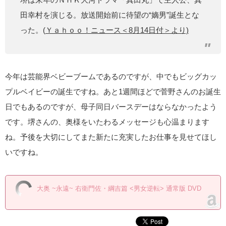
田幸村を演じる。放送開始前に待望の“嫡男”誕生とな
った。(
Ｙａｈｏｏ！ニュース＜8月14日付＞より)
今年は芸能界ベビーブームであるのですが、中でもビッグカッ
プルベイビーの誕生ですね。あと1週間ほどで菅野さんのお誕生
日でもあるのですが、母子同日バースデーはならなかったよう
です。堺さんの、奥様をいたわるメッセージも心温まります
ね。予後を大切にしてまた新たに充実したお仕事を見せてほし
いですね。
大奥 ~永遠~ 右衛門佐・綱吉篇 <男女逆転> 通常版 DVD