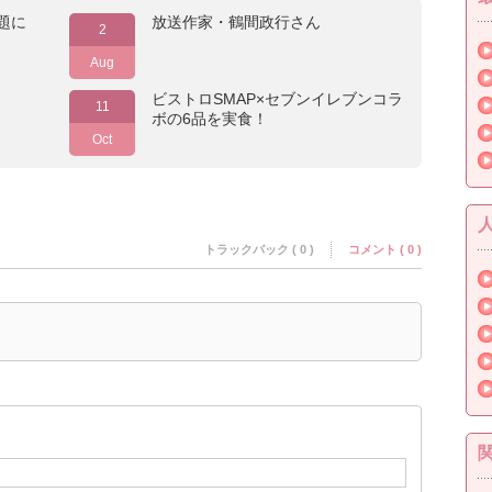
題に
放送作家・鶴間政行さん
2
Aug
ビストロSMAP×セブンイレブンコラ
11
ボの6品を実食！
Oct
トラックバック ( 0 )
コメント ( 0 )