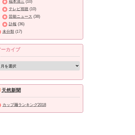
福本清三
(10)
テレビ視聴
(10)
芸能ニュース
(38)
訃報
(36)
未分類
(17)
アーカイブ
天然新聞
カップ麺ランキング2018