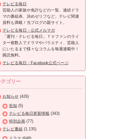
テレビる毎日
芸能人の家族や免許などの一覧、連続ドラ
マの番組表、決めゼリフなど。テレビ関連
資料も満載！当ブログの親サイト。
テレビる毎日・公式メルマガ
「週刊・テレビる毎日」ＴＶファンのライ
ター複数人でドラマやバラエティ、芸能人
にいたるまで様々なコラムを毎週連載中！
購読無料。
テレビる毎日・Facebook公式ページ
カテゴリー
お知らせ
(426)
告知
(5)
テレビる毎日更新情報
(343)
特別企画
(77)
テレビ番組
(1,135)
ドラマ
(648)