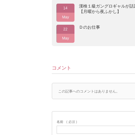
漢検１級ガングロギャルが話
14
【月曜から夜ふかし】
May
Ｄのお仕事
22
May
コメント
この記事へのコメントはありません。
名前
( 必須 )