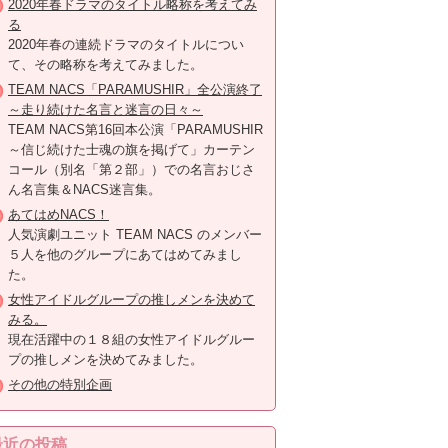
2020年春ドラマのタイトル略称を考えてみ
る
2020年春の連続ドラマのタイトルについ
て、その略称を考えてみました。
TEAM NACS「PARAMUSHIR」全公演終了
～走り続けた名言と迷言の日々～
TEAM NACS第16回本公演「PARAMUSHIR
～信じ続けた士魂の旗を掲げて」カーテン
コール（別名「第２部」）での名言おじさ
ん名言集＆NACS迷言集。
あてはめNACS！
人気演劇ユニット TEAM NACS のメンバー
５人を他のグループにあてはめてみまし
た。
女性アイドルグループの推しメンを決めて
みる。
現在活躍中の１８組の女性アイドルグルー
プの推しメンを決めてみました。
その他の特別企画
最近の投稿