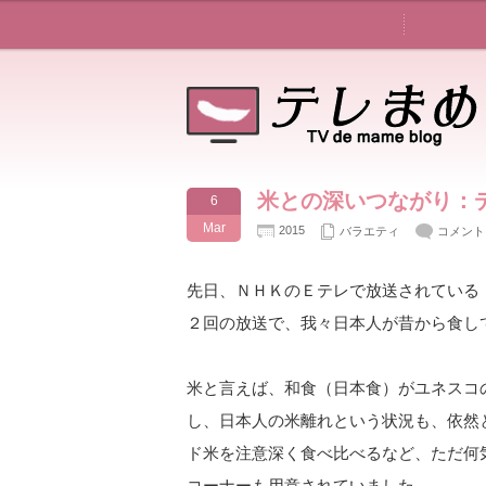
米との深いつながり：
6
Mar
2015
バラエティ
コメント
先日、ＮＨＫのＥテレで放送されている
２回の放送で、我々日本人が昔から食し
米と言えば、和食（日本食）がユネスコ
し、日本人の米離れという状況も、依然
ド米を注意深く食べ比べるなど、ただ何
コーナーも用意されていました。