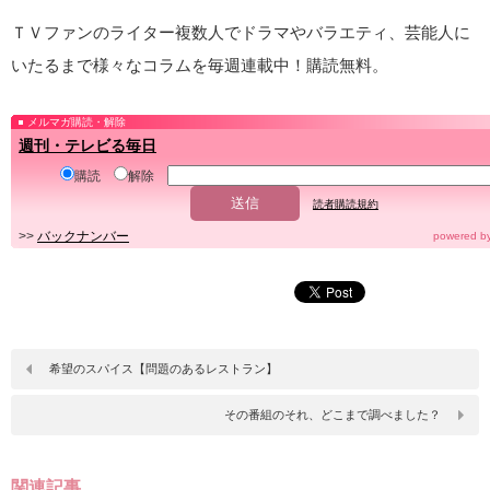
ＴＶファンのライター複数人でドラマやバラエティ、芸能人に
いたるまで様々なコラムを毎週連載中！購読無料。
メルマガ購読・解除
週刊・テレビる毎日
購読
解除
読者購読規約
>>
バックナンバー
powered b
希望のスパイス【問題のあるレストラン】
その番組のそれ、どこまで調べました？
関連記事