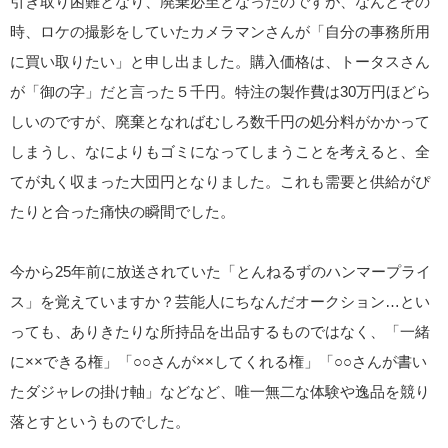
引き取り困難となり、廃棄必至となったのですが、なんとその
時、ロケの撮影をしていたカメラマンさんが「自分の事務所用
に買い取りたい」と申し出ました。購入価格は、トータスさん
が「御の字」だと言った５千円。特注の製作費は30万円ほどら
しいのですが、廃棄となればむしろ数千円の処分料がかかって
しまうし、なによりもゴミになってしまうことを考えると、全
てが丸く収まった大団円となりました。これも需要と供給がぴ
たりと合った痛快の瞬間でした。
今から25年前に放送されていた「とんねるずのハンマープライ
ス」を覚えていますか？芸能人にちなんだオークション…とい
っても、ありきたりな所持品を出品するものではなく、「一緒
に××できる権」「○○さんが××してくれる権」「○○さんが書い
たダジャレの掛け軸」などなど、唯一無二な体験や逸品を競り
落とすというものでした。