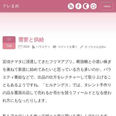
テレまめ
menu
需要と供給
17
Feb
2020
バラエティ
コメントを書く
さっちゃんはね♪
近頃チマタに浸透してきたフリマアプリ。断捨離と小遣い稼ぎ
を兼ねて新規に始めてみたいと思っている方も多いのか、バラ
エティ番組などで、出品の仕方をレクチャーして取り上げるこ
ともあるようですね。「ヒルナンデス」では、タレント手作り
の品を覆面出品して売れるか否かを競うフィールドとなる使わ
れ方にもなったりします。
私もアカウントを作って細々と売り買いを楽しんでおります