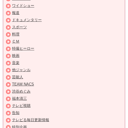
ワイドショー
報道
ドキュメンタリー
スポーツ
料理
ＣＭ
特撮ヒーロー
映画
音楽
他ジャンル
芸能人
TEAM NACS
渋谷めぐみ
福本清三
テレビ視聴
告知
テレビる毎日更新情報
特別企画