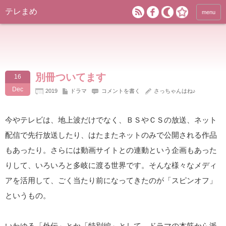
テレまめ
menu
別冊ついてます
16
Dec
2019
ドラマ
コメントを書く
さっちゃんはね♪
今やテレビは、地上波だけでなく、ＢＳやＣＳの放送、ネット
配信で先行放送したり、はたまたネットのみで公開される作品
もあったり。さらには動画サイトとの連動という企画もあった
りして、いろいろと多岐に渡る世界です。そんな様々なメディ
アを活用して、ごく当たり前になってきたのが「スピンオフ」
というもの。
いわゆる「外伝」とか「特別編」として、ドラマの本筋から派