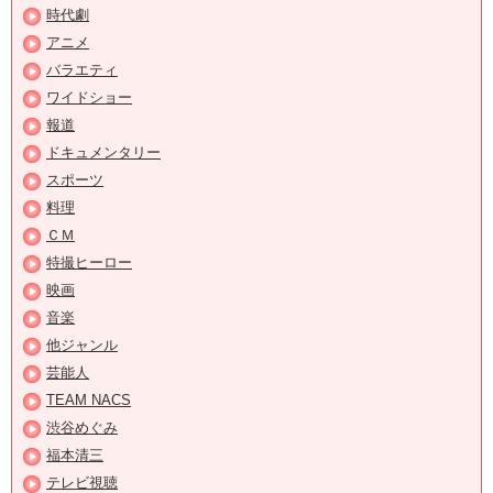
時代劇
アニメ
バラエティ
ワイドショー
報道
ドキュメンタリー
スポーツ
料理
ＣＭ
特撮ヒーロー
映画
音楽
他ジャンル
芸能人
TEAM NACS
渋谷めぐみ
福本清三
テレビ視聴