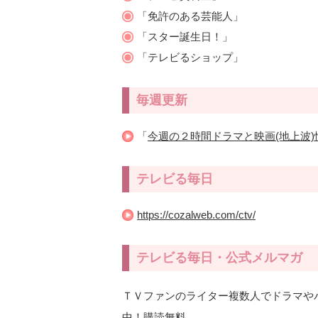
「免許のある芸能人」
「スター誕生日！」
「テレビるショップ」
毎週更新
「
今週の２時間ドラマと映画(地上波)
テレビる毎日
https://cozalweb.com/ctv/
テレビる毎日・公式メルマガ
ＴＶファンのライター複数人でドラマや
中！購読無料。