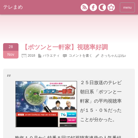
テレまめ
menu
【ポツンと一軒家】視聴率好調
28
Nov
2018
バラエティ
コメントを書く
さっちゃんはね♪
２５日放送のテレビ
朝日系「ポツンと一
軒家」の平均視聴率
が１５・０％だった
ことが分かった。
昨年１０月から特番８回で好視聴率連発の人気番組