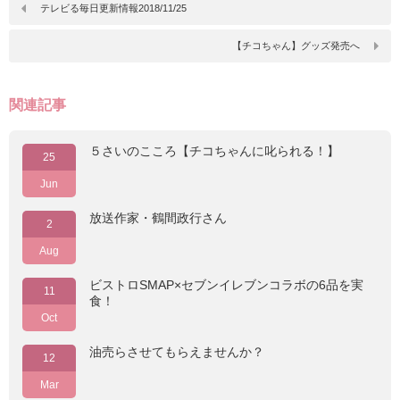
テレビる毎日更新情報2018/11/25
【チコちゃん】グッズ発売へ
関連記事
５さいのこころ【チコちゃんに叱られる！】
25
Jun
放送作家・鶴間政行さん
2
Aug
ビストロSMAP×セブンイレブンコラボの6品を実
11
食！
Oct
油売らさせてもらえませんか？
12
Mar