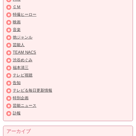
ＣＭ
特撮ヒーロー
映画
音楽
他ジャンル
芸能人
TEAM NACS
渋谷めぐみ
福本清三
テレビ視聴
告知
テレビる毎日更新情報
特別企画
芸能ニュース
訃報
アーカイブ